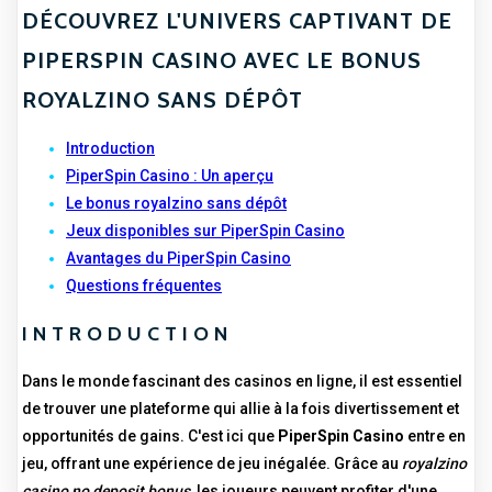
DÉCOUVREZ L'UNIVERS CAPTIVANT DE
PIPERSPIN CASINO AVEC LE BONUS
ROYALZINO SANS DÉPÔT
Introduction
PiperSpin Casino : Un aperçu
Le bonus royalzino sans dépôt
Jeux disponibles sur PiperSpin Casino
Avantages du PiperSpin Casino
Questions fréquentes
INTRODUCTION
Dans le monde fascinant des casinos en ligne, il est essentiel
de trouver une plateforme qui allie à la fois divertissement et
opportunités de gains. C'est ici que
PiperSpin Casino
entre en
jeu, offrant une expérience de jeu inégalée. Grâce au
royalzino
casino no deposit bonus
, les joueurs peuvent profiter d'une