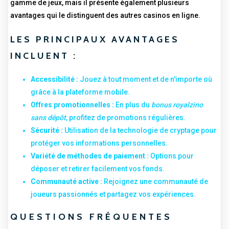
gamme de jeux, mais il présente également plusieurs
avantages qui le distinguent des autres casinos en ligne.
LES PRINCIPAUX AVANTAGES
INCLUENT :
Accessibilité :
Jouez à tout moment et de n'importe où
grâce à la plateforme mobile.
Offres promotionnelles :
En plus du
bonus royalzino
sans dépôt
, profitez de promotions régulières.
Sécurité :
Utilisation de la technologie de cryptage pour
protéger vos informations personnelles.
Variété de méthodes de paiement :
Options pour
déposer et retirer facilement vos fonds.
Communauté active :
Rejoignez une communauté de
joueurs passionnés et partagez vos expériences.
QUESTIONS FRÉQUENTES