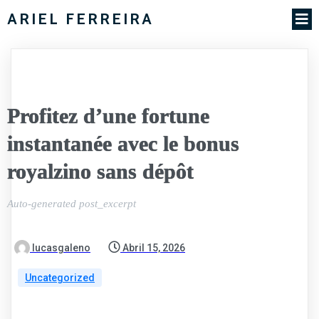
ARIEL FERREIRA
Profitez d’une fortune
instantanée avec le bonus
royalzino sans dépôt
Auto-generated post_excerpt
lucasgaleno
Abril 15, 2026
Uncategorized