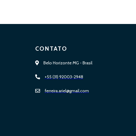
CONTATO
Belo Horizonte MG - Brasil
+55 (31) 92003-2948
ferreira.ariel@gmail.com