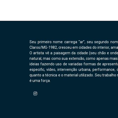
Seu primeiro nome carrega “ar”, seu segundo nome
Claros/MG-1982, cresceu em cidades do interior, ama
O artista vê a paisagem da cidade (seu chão e ond
natural, mas como sua extensão, como apenas mais 
ideias fazendo uso de variadas formas de apresentaçã
especific, vídeo, intervenção urbana, performance,
quanto a técnica e o material utilizado. Seu trabalh
é uma força.