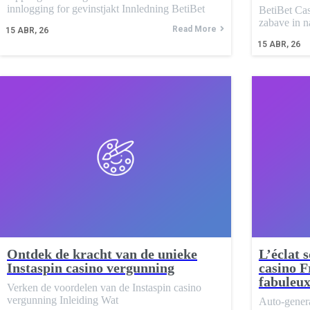
innlogging for gevinstjakt Innledning BetiBet
BetiBet Cas
zabave in 
Read More
15
ABR, 26
15
ABR, 26
Ontdek de kracht van de unieke
L’éclat 
Instaspin casino vergunning
casino F
fabuleu
Verken de voordelen van de Instaspin casino
vergunning Inleiding Wat
Auto-gener