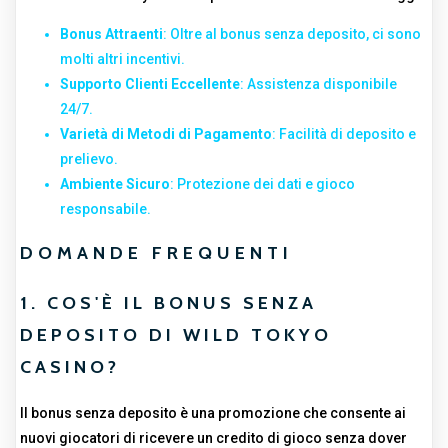
Bonus Attraenti
: Oltre al bonus senza deposito, ci sono
molti altri incentivi.
Supporto Clienti Eccellente
: Assistenza disponibile
24/7.
Varietà di Metodi di Pagamento
: Facilità di deposito e
prelievo.
Ambiente Sicuro
: Protezione dei dati e gioco
responsabile.
DOMANDE FREQUENTI
1. COS'È IL BONUS SENZA
DEPOSITO DI WILD TOKYO
CASINO?
Il bonus senza deposito è una promozione che consente ai
nuovi giocatori di ricevere un credito di gioco senza dover