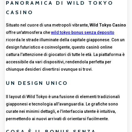
PANORAMICA DI WILD TOKYO
CASINO
Situato nel cuore di una metropoli vibrante,
Wild Tokyo Casino
offre un'atmosfera che
wild tokyo bonus senza deposito
ricorda le strade illuminate della capitale giapponese. Con un
design futuristico e coinvolgente, questo casinò online
cattura l'attenzione di giocatori di tutte le età. La piattaforma è
accessibile da vari dispositivi, rendendola perfetta per
chiunque desideri divertirsi ovunque si trovi.
UN DESIGN UNICO
Il layout di Wild Tokyo è una fusione di elementi tradizionali
giapponesi e tecnologia all'avanguardia. Le grafiche sono
curate nei minimi dettagli, e l'interfaccia utente è intuitiva,
permettendo ai nuovi arrivati di orientarsi facilmente.
COSA È IL BONUS SENZA