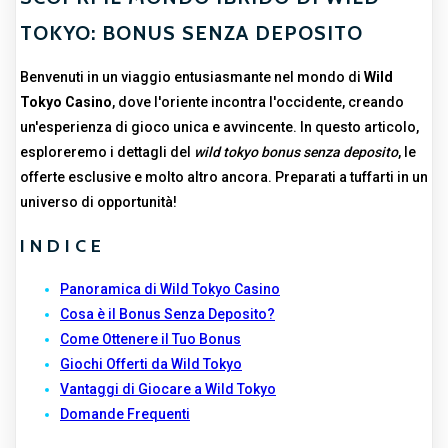
TOKYO: BONUS SENZA DEPOSITO
Benvenuti in un viaggio entusiasmante nel mondo di
Wild
Tokyo Casino
, dove l'oriente incontra l'occidente, creando
un'esperienza di gioco unica e avvincente. In questo articolo,
esploreremo i dettagli del
wild tokyo bonus senza deposito
, le
offerte esclusive e molto altro ancora. Preparati a tuffarti in un
universo di opportunità!
INDICE
Panoramica di Wild Tokyo Casino
Cosa è il Bonus Senza Deposito?
Come Ottenere il Tuo Bonus
Giochi Offerti da Wild Tokyo
Vantaggi di Giocare a Wild Tokyo
Domande Frequenti