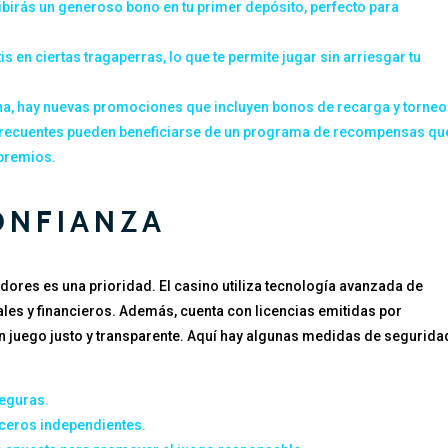
cibirás un generoso bono en tu primer depósito, perfecto para
is en ciertas tragaperras, lo que te permite jugar sin arriesgar tu
, hay nuevas promociones que incluyen bonos de recarga y torneo
recuentes pueden beneficiarse de un programa de recompensas qu
 premios.
ONFIANZA
adores es una prioridad. El casino utiliza tecnología avanzada de
les y financieros. Además, cuenta con licencias emitidas por
n juego justo y transparente. Aquí hay algunas medidas de segurida
seguras.
rceros independientes.