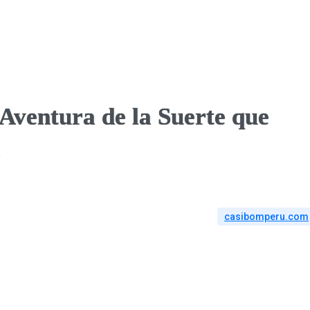
Aventura de la Suerte que
a
casibomperu.com