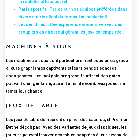
la roulette, et le baccarat.
Paris sportifs :
Pariez sur vos équipes préférées dans
divers sports allant du football au basketball.
Jeux en direct :
Une expérience immersive avec des
croupiers en direct qui gèrent les jeux en temps réel.
MACHINES À SOUS
Les machines à sous sont particulièrement populaires grâce
à leurs graphismes captivants et leurs bandes sonores
engageantes. Les jackpots progressifs offrent des gains
pouvant changer la vie, attirant ainsi de nombreux joueurs à
tenter leur chance.
JEUX DE TABLE
Les jeux de table demeurent un pilier des casinos, et Premier
Bet ne déçoit pas. Avec des variantes de jeux classiques, les
joueurs peuvent trouver des tables adaptées à leur niveau de