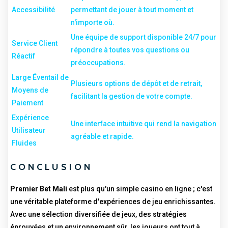
Accessibilité
permettant de jouer à tout moment et
n'importe où.
Une équipe de support disponible 24/7 pour
Service Client
répondre à toutes vos questions ou
Réactif
préoccupations.
Large Éventail de
Plusieurs options de dépôt et de retrait,
Moyens de
facilitant la gestion de votre compte.
Paiement
Expérience
Une interface intuitive qui rend la navigation
Utilisateur
agréable et rapide.
Fluides
CONCLUSION
Premier Bet Mali
est plus qu'un simple casino en ligne ; c'est
une véritable plateforme d'expériences de jeu enrichissantes.
Avec une sélection diversifiée de jeux, des stratégies
éprouvées et un environnement sûr, les joueurs ont tout à