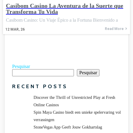
Casibom Casino La Aventura de la Suerte que
Transforma Tu Vida
Casibom Casino: Un Viaje Épico a la Fortuna Bienvenido a
Read More
12
MAR, 26
Pesquisar
Pesquisar
RECENT POSTS
Discover the Thrill of Unrestricted Play at Fresh
Online Casinos
Spin Maya Casino biedt een unieke spelervaring vol
verrassingen
StoneVegas App Geeft Jouw Gokhartslag