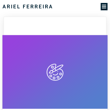
ARIEL FERREIRA