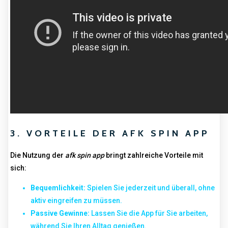
3. VORTEILE DER AFK SPIN APP
Die Nutzung der
afk spin app
bringt zahlreiche Vorteile mit
sich:
Bequemlichkeit:
Spielen Sie jederzeit und überall, ohne
aktiv eingreifen zu müssen.
Passive Gewinne:
Lassen Sie die App für Sie arbeiten,
während Sie Ihren Alltag genießen.