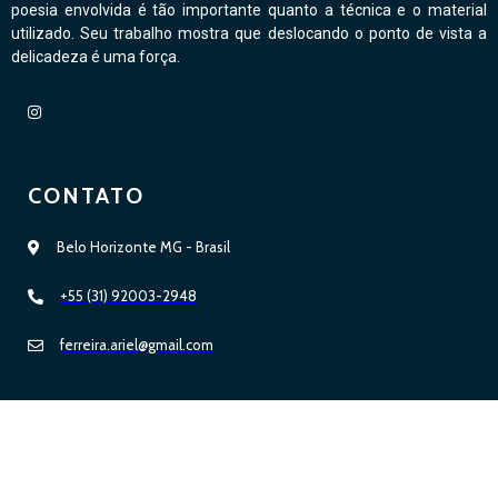
poesia envolvida é tão importante quanto a técnica e o material
utilizado. Seu trabalho mostra que deslocando o ponto de vista a
delicadeza é uma força.
CONTATO
Belo Horizonte MG - Brasil
+55 (31) 92003-2948
ferreira.ariel@gmail.com