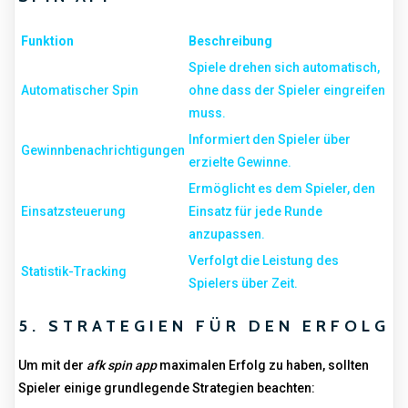
Funktion
Beschreibung
Spiele drehen sich automatisch,
Automatischer Spin
ohne dass der Spieler eingreifen
muss.
Informiert den Spieler über
Gewinnbenachrichtigungen
erzielte Gewinne.
Ermöglicht es dem Spieler, den
Einsatzsteuerung
Einsatz für jede Runde
anzupassen.
Verfolgt die Leistung des
Statistik-Tracking
Spielers über Zeit.
5. STRATEGIEN FÜR DEN ERFOLG
Um mit der
afk spin app
maximalen Erfolg zu haben, sollten
Spieler einige grundlegende Strategien beachten: