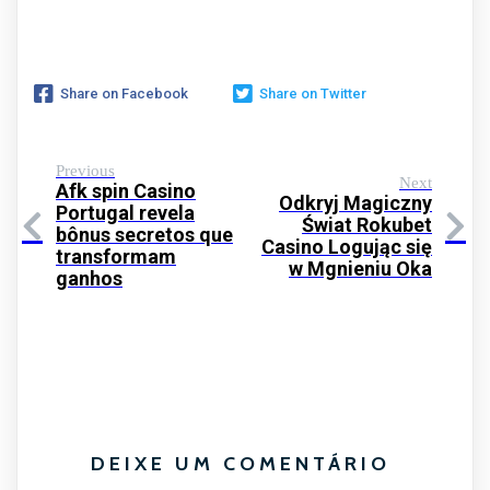
Share on Facebook
Share on Twitter
Previous
Next
Afk spin Casino
Odkryj Magiczny
Portugal revela
Świat Rokubet
bônus secretos que
Casino Logując się
transformam
w Mgnieniu Oka
ganhos
DEIXE UM COMENTÁRIO