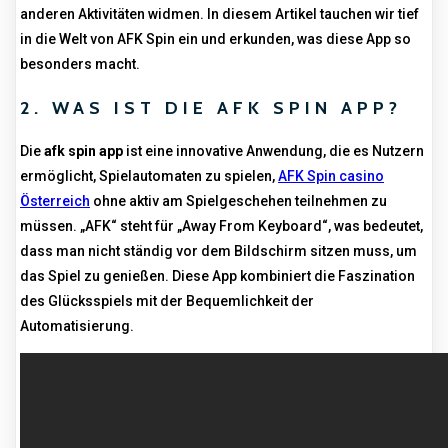
anderen Aktivitäten widmen. In diesem Artikel tauchen wir tief
in die Welt von AFK Spin ein und erkunden, was diese App so
besonders macht.
2. WAS IST DIE AFK SPIN APP?
Die
afk spin app
ist eine innovative Anwendung, die es Nutzern
ermöglicht, Spielautomaten zu spielen,
AFK Spin casino
Österreich
ohne aktiv am Spielgeschehen teilnehmen zu
müssen. „AFK“ steht für „Away From Keyboard“, was bedeutet,
dass man nicht ständig vor dem Bildschirm sitzen muss, um
das Spiel zu genießen. Diese App kombiniert die Faszination
des Glücksspiels mit der Bequemlichkeit der
Automatisierung.