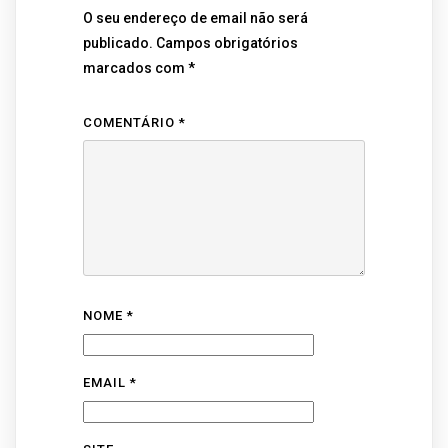
O seu endereço de email não será
publicado.
Campos obrigatórios
marcados com
*
COMENTÁRIO
*
NOME
*
EMAIL
*