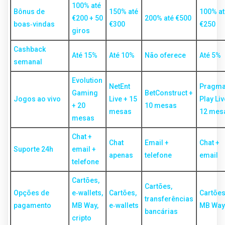
100% até
Bônus de
150% até
100% at
€200 + 50
200% até €500
boas‑vindas
€300
€250
giros
Cashback
Até 15%
Até 10%
Não oferece
Até 5%
semanal
Evolution
NetEnt
Pragma
Gaming
BetConstruct +
Jogos ao vivo
Live + 15
Play Liv
+ 20
10 mesas
mesas
12 mes
mesas
Chat +
Chat
Email +
Chat +
Suporte 24h
email +
apenas
telefone
email
telefone
Cartões,
Cartões,
Opções de
e‑wallets,
Cartões,
Cartões
transferências
pagamento
MB Way,
e‑wallets
MB Way
bancárias
cripto