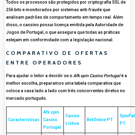
Todos os processos são protegidos por criptografia SSL de
256 bits e monitorados por sistemas anti‑fraude que
analisam padrões de comportamento em tempo real. Além
disso, o cassino possui licença emitida pela Autoridade de
Jogos de Portugal, o que assegura que todas as práticas
estejam em conformidade com a legislação nacional.
COMPARATIVO DE OFERTAS
ENTRE OPERADORES
Para ajudar o leitor a decidir se o
Afk spin Casino Portugal
é a
melhor escolha, preparamos uma tabela comparativa que
coloca a casa lado a lado com três concorrentes diretos no
mercado português.
Afk spin
Casino
SpinPa
Características
Casino
BetOnline PT
Lisboa
PT
Portugal