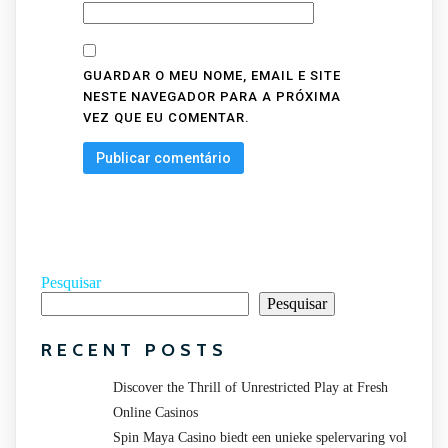
GUARDAR O MEU NOME, EMAIL E SITE
NESTE NAVEGADOR PARA A PRÓXIMA
VEZ QUE EU COMENTAR.
Pesquisar
Pesquisar
RECENT POSTS
Discover the Thrill of Unrestricted Play at Fresh
Online Casinos
Spin Maya Casino biedt een unieke spelervaring vol