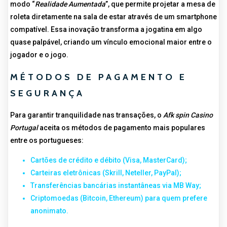
modo “
Realidade Aumentada
”, que permite projetar a mesa de
roleta diretamente na sala de estar através de um smartphone
compatível. Essa inovação transforma a jogatina em algo
quase palpável, criando um vínculo emocional maior entre o
jogador e o jogo.
MÉTODOS DE PAGAMENTO E
SEGURANÇA
Para garantir tranquilidade nas transações, o
Afk spin Casino
Portugal
aceita os métodos de pagamento mais populares
entre os portugueses:
Cartões de crédito e débito (Visa, MasterCard);
Carteiras eletrônicas (Skrill, Neteller, PayPal);
Transferências bancárias instantâneas via MB Way;
Criptomoedas (Bitcoin, Ethereum) para quem prefere
anonimato.