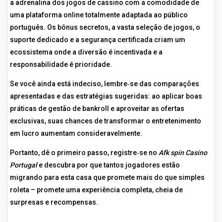
a adrenalina dos jogos de cassino com a comodidade de
uma plataforma online totalmente adaptada ao público
português. Os bônus secretos, a vasta seleção de jogos, o
suporte dedicado e a segurança certificada criam um
ecossistema onde a diversão é incentivada e a
responsabilidade é prioridade.
Se você ainda está indeciso, lembre‑se das comparações
apresentadas e das estratégias sugeridas: ao aplicar boas
práticas de gestão de bankroll e aproveitar as ofertas
exclusivas, suas chances de transformar o entretenimento
em lucro aumentam consideravelmente.
Portanto, dê o primeiro passo, registre‑se no
Afk spin Casino
Portugal
e descubra por que tantos jogadores estão
migrando para esta casa que promete mais do que simples
roleta – promete uma experiência completa, cheia de
surpresas e recompensas.