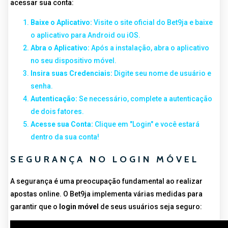
acessar sua conta:
Baixe o Aplicativo:
Visite o site oficial do Bet9ja e baixe
o aplicativo para Android ou iOS.
Abra o Aplicativo:
Após a instalação, abra o aplicativo
no seu dispositivo móvel.
Insira suas Credenciais:
Digite seu nome de usuário e
senha.
Autenticação:
Se necessário, complete a autenticação
de dois fatores.
Acesse sua Conta:
Clique em "Login" e você estará
dentro da sua conta!
SEGURANÇA NO LOGIN MÓVEL
A segurança é uma preocupação fundamental ao realizar
apostas online. O Bet9ja implementa várias medidas para
garantir que o
login móvel
de seus usuários seja seguro: