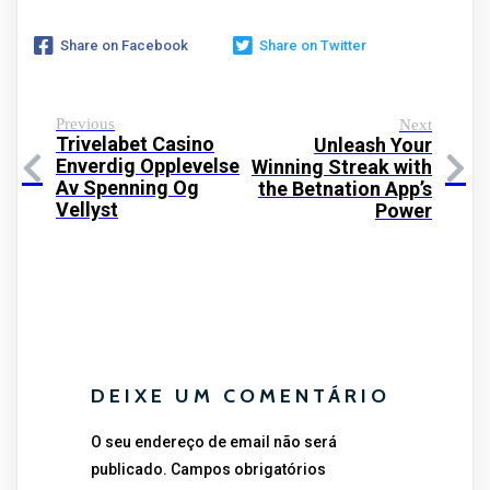
Share on Facebook
Share on Twitter
Previous
Next
Trivelabet Casino
Unleash Your
Enverdig Opplevelse
Winning Streak with
Av Spenning Og
the Betnation App’s
Vellyst
Power
DEIXE UM COMENTÁRIO
O seu endereço de email não será
publicado.
Campos obrigatórios