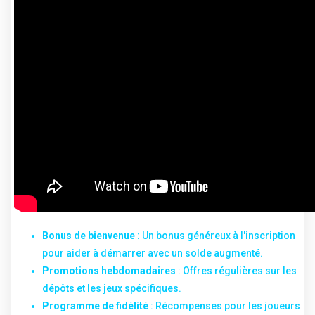
Bonus de bienvenue
: Un bonus généreux à l'inscription
pour aider à démarrer avec un solde augmenté.
Promotions hebdomadaires
: Offres régulières sur les
dépôts et les jeux spécifiques.
Programme de fidélité
: Récompenses pour les joueurs