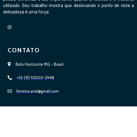
utilizado. Seu trabalho mostra que deslocando o ponto de vista a
delicadeza é uma força.
CONTATO
Belo Horizonte MG - Brasil
+55 (31) 92003-2948
ferreira.ariel@gmail.com