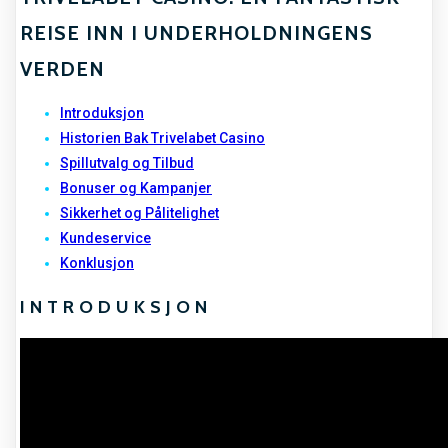
REISE INN I UNDERHOLDNINGENS
VERDEN
Introduksjon
Historien Bak Trivelabet Casino
Spillutvalg og Tilbud
Bonuser og Kampanjer
Sikkerhet og Pålitelighet
Kundeservice
Konklusjon
INTRODUKSJON