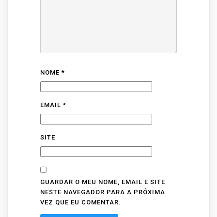
NOME
*
EMAIL
*
SITE
GUARDAR O MEU NOME, EMAIL E SITE
NESTE NAVEGADOR PARA A PRÓXIMA
VEZ QUE EU COMENTAR.