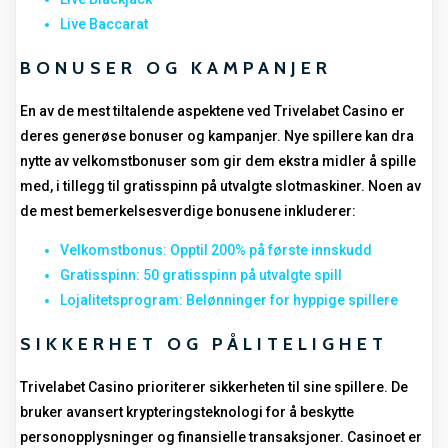
Live Baccarat
BONUSER OG KAMPANJER
En av de mest tiltalende aspektene ved Trivelabet Casino er
deres generøse bonuser og kampanjer. Nye spillere kan dra
nytte av velkomstbonuser som gir dem ekstra midler å spille
med, i tillegg til gratisspinn på utvalgte slotmaskiner. Noen av
de mest bemerkelsesverdige bonusene inkluderer:
Velkomstbonus: Opptil 200% på første innskudd
Gratisspinn: 50 gratisspinn på utvalgte spill
Lojalitetsprogram: Belønninger for hyppige spillere
SIKKERHET OG PÅLITELIGHET
Trivelabet Casino prioriterer sikkerheten til sine spillere. De
bruker avansert krypteringsteknologi for å beskytte
personopplysninger og finansielle transaksjoner. Casinoet er