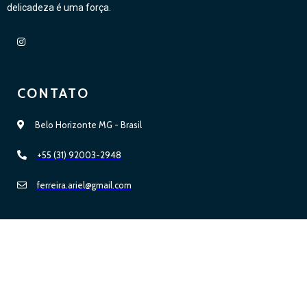
delicadeza é uma força.
CONTATO
Belo Horizonte MG - Brasil
+55 (31) 92003-2948
ferreira.ariel@gmail.com