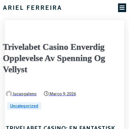
ARIEL FERREIRA
Trivelabet Casino Enverdig
Opplevelse Av Spenning Og
Vellyst
lucasgaleno
Março 9, 2026
Uncategorized
TRIVELABET CASINO: EN FANTASTISK