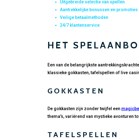
Uitgebreide selectie van spellen
Aantrekkelijke bonussen en promoties
Veilige betaalmethoden
24/7 klantenservice
HET SPELAANBO
Een van de belangrijkste aantrekkingskracht
klassieke gokkasten, tafelspellen of live casi
GOKKASTEN
De gokkasten zijn zonder twijfel een
magicbet
thema's, variërend van mystieke avonturen t
TAFELSPELLEN