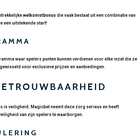
trekkelijke
welkomstbonus
die vaak bestaat uit een combinatie van
je een uitstekende start!
RAMMA
gramma waar spelers punten kunnen verdienen voor elke inzet die ze
ngewisseld voor exclusieve prijzen en aanbiedingen.
 BETROUWBAARHEID
s is veiligheid. Magicbet neemt deze zorg serieus en heeft
iligheid van zijn spelers te waarborgen.
ULERING