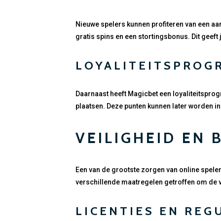
Nieuwe spelers kunnen profiteren van een aan
gratis spins en een stortingsbonus. Dit geeft 
LOYALITEITSPROG
Daarnaast heeft Magicbet een loyaliteitspro
plaatsen. Deze punten kunnen later worden i
VEILIGHEID EN
Een van de grootste zorgen van online speler
verschillende maatregelen getroffen om de ve
LICENTIES EN REG