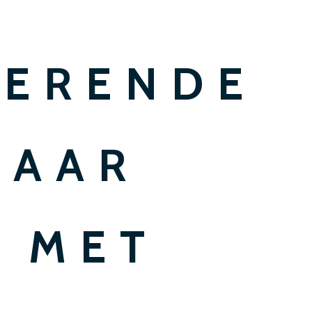
VERENDE
NAAR
 MET