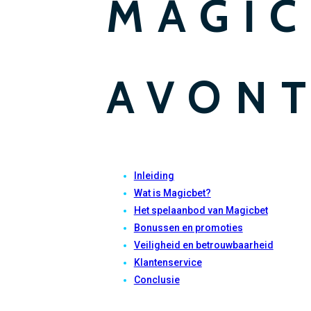
MAGIC
AVON
Inleiding
Wat is Magicbet?
Het spelaanbod van Magicbet
Bonussen en promoties
Veiligheid en betrouwbaarheid
Klantenservice
Conclusie