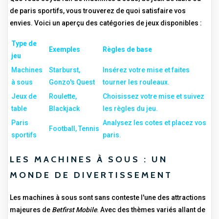
de paris sportifs, vous trouverez de quoi satisfaire vos
envies. Voici un aperçu des catégories de jeux disponibles :
Type de
Exemples
Règles de base
jeu
Machines
Starburst,
Insérez votre mise et faites
à sous
Gonzo's Quest
tourner les rouleaux.
Jeux de
Roulette,
Choisissez votre mise et suivez
table
Blackjack
les règles du jeu.
Paris
Analysez les cotes et placez vos
Football, Tennis
sportifs
paris.
LES MACHINES À SOUS : UN
MONDE DE DIVERTISSEMENT
Les machines à sous sont sans conteste l'une des attractions
majeures de
Betfirst Mobile
. Avec des thèmes variés allant de