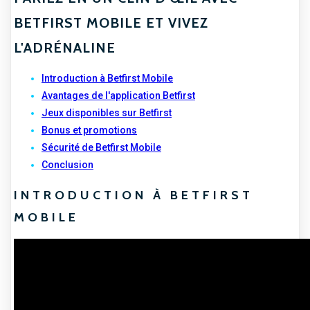
BETFIRST MOBILE ET VIVEZ
L'ADRÉNALINE
Introduction à Betfirst Mobile
Avantages de l'application Betfirst
Jeux disponibles sur Betfirst
Bonus et promotions
Sécurité de Betfirst Mobile
Conclusion
INTRODUCTION À BETFIRST
MOBILE