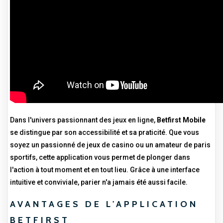
Dans l'univers passionnant des jeux en ligne,
Betfirst Mobile
se distingue par son accessibilité et sa praticité. Que vous
soyez un passionné de jeux de casino ou un amateur de paris
sportifs, cette application vous permet de plonger dans
l'action à tout moment et en tout lieu. Grâce à une interface
intuitive et conviviale, parier n'a jamais été aussi facile.
AVANTAGES DE L'APPLICATION
BETFIRST