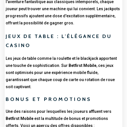
l'aventure fantastique aux classiques intemporels, chaque
joueur peut trouver une machine qui lui convient. Les jackpots
progressifs ajoutent une dose d'excitation supplémentaire,
offrant la possibilité de gagner gros.
JEUX DE TABLE : L'ÉLÉGANCE DU
CASINO
Les jeux de table comme la roulette et le blackjack apportent
une touche de sophistication. Sur
Betfirst Mobile
, ces jeux
sont optimisés pour une expérience mobile fluide,
garantissant que chaque coup de carte ou rotation de roue
soit captivant.
BONUS ET PROMOTIONS
Une des raisons pour lesquelles les joueurs affluent vers
Betfirst Mobile
est la multitude de bonus et promotions
offerts. Voici un aperçu des offres disponibles :