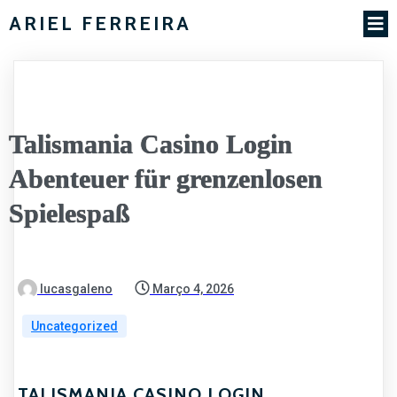
ARIEL FERREIRA
Talismania Casino Login
Abenteuer für grenzenlosen
Spielespaß
lucasgaleno
Março 4, 2026
Uncategorized
TALISMANIA CASINO LOGIN