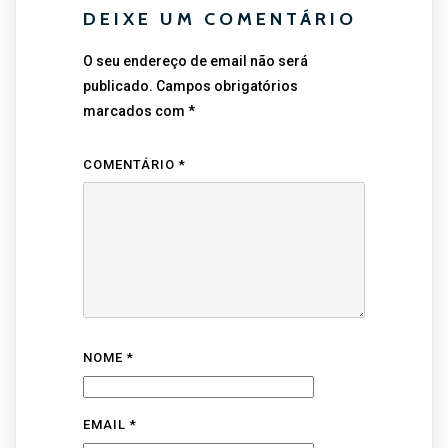
DEIXE UM COMENTÁRIO
O seu endereço de email não será
publicado.
Campos obrigatórios
marcados com
*
COMENTÁRIO
*
NOME
*
EMAIL
*