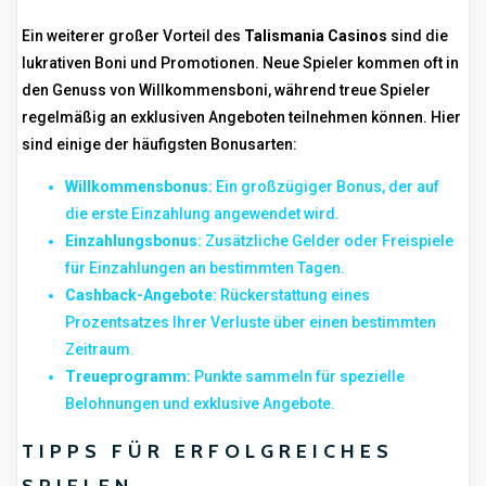
Ein weiterer großer Vorteil des
Talismania Casinos
sind die
lukrativen Boni und Promotionen. Neue Spieler kommen oft in
den Genuss von Willkommensboni, während treue Spieler
regelmäßig an exklusiven Angeboten teilnehmen können. Hier
sind einige der häufigsten Bonusarten:
Willkommensbonus:
Ein großzügiger Bonus, der auf
die erste Einzahlung angewendet wird.
Einzahlungsbonus:
Zusätzliche Gelder oder Freispiele
für Einzahlungen an bestimmten Tagen.
Cashback-Angebote:
Rückerstattung eines
Prozentsatzes Ihrer Verluste über einen bestimmten
Zeitraum.
Treueprogramm:
Punkte sammeln für spezielle
Belohnungen und exklusive Angebote.
TIPPS FÜR ERFOLGREICHES
SPIELEN