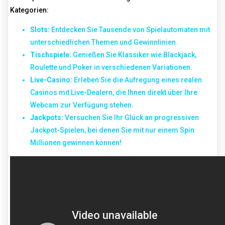
Kategorien:
Slots:
Entdecken Sie Tausende von Spielautomaten mit
unterschiedlichen Themen und Gewinnlinien.
Tischspiele:
Genießen Sie Klassiker wie Blackjack,
Roulette und Poker in verschiedenen Variationen.
Live-Casino:
Erleben Sie die Aufregung eines realen
Casinos mit Live-Dealern, die Ihnen direkt über Ihre
Webcam zur Verfügung stehen.
Jackpots:
Versuchen Sie Ihr Glück an progressiven
Jackpot-Spielen, bei denen Sie mit nur einem Spin
Millionen gewinnen können!