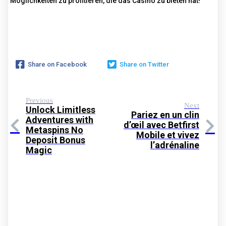
Möglichkeiten zu profitieren, die das Casino zu bieten hat!
Share on Facebook
Share on Twitter
Previous
Next
Unlock Limitless
Pariez en un clin
Adventures with
d’œil avec Betfirst
Metaspins No
Mobile et vivez
Deposit Bonus
l’adrénaline
Magic