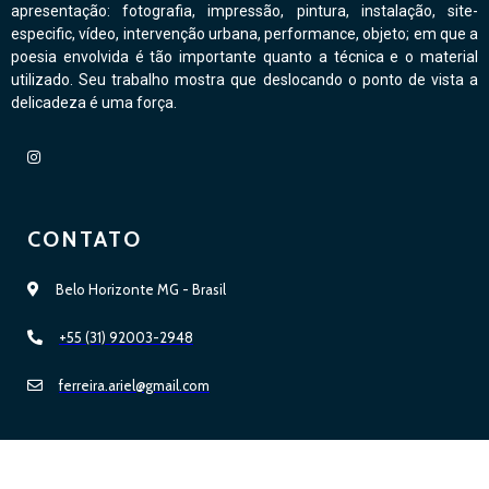
apresentação: fotografia, impressão, pintura, instalação, site-
especific, vídeo, intervenção urbana, performance, objeto; em que a
poesia envolvida é tão importante quanto a técnica e o material
utilizado. Seu trabalho mostra que deslocando o ponto de vista a
delicadeza é uma força.
CONTATO
Belo Horizonte MG - Brasil
+55 (31) 92003-2948
ferreira.ariel@gmail.com