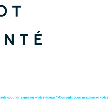
OT
ANTÉ
eils-pour-maximiser-votre-bonus">Conseils pour maximiser votre