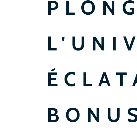
PLONG
L'UNI
ÉCLAT
BONU