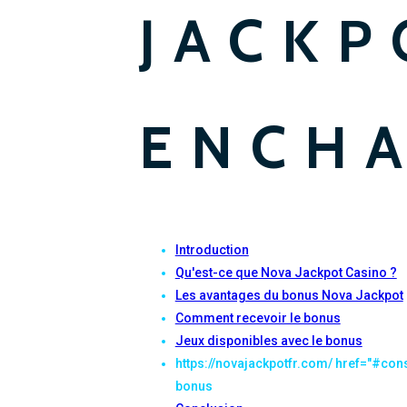
JACKP
ENCH
Introduction
Qu'est-ce que Nova Jackpot Casino ?
Les avantages du bonus Nova Jackpot
Comment recevoir le bonus
Jeux disponibles avec le bonus
https://novajackpotfr.com/
href="#cons
bonus