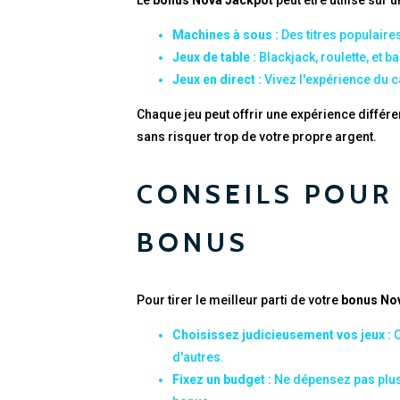
Le
bonus Nova Jackpot
peut être utilisé sur 
Machines à sous :
Des titres populaire
Jeux de table :
Blackjack, roulette, et b
Jeux en direct :
Vivez l'expérience du c
Chaque jeu peut offrir une expérience différe
sans risquer trop de votre propre argent.
CONSEILS POUR
BONUS
Pour tirer le meilleur parti de votre
bonus No
Choisissez judicieusement vos jeux :
C
d'autres.
Fixez un budget :
Ne dépensez pas plus