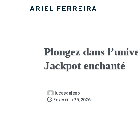
ARIEL FERREIRA
Plongez dans l’univ
Jackpot enchanté
lucasgaleno
Fevereiro 25, 2026