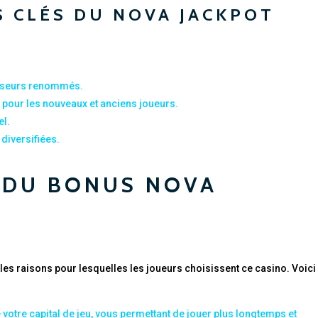
 CLÉS DU NOVA JACKPOT
isseurs renommés.
 pour les nouveaux et anciens joueurs.
el.
diversifiées.
 DU BONUS NOVA
ales raisons pour lesquelles les joueurs choisissent ce casino. Voici
otre capital de jeu, vous permettant de jouer plus longtemps et