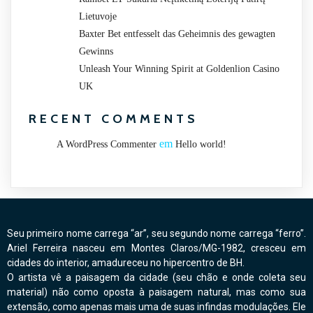
Lietuvoje
Baxter Bet entfesselt das Geheimnis des gewagten
Gewinns
Unleash Your Winning Spirit at Goldenlion Casino
UK
RECENT COMMENTS
em
A WordPress Commenter
Hello world!
Seu primeiro nome carrega “ar”, seu segundo nome carrega “ferro”.
Ariel Ferreira nasceu em Montes Claros/MG-1982, cresceu em
cidades do interior, amadureceu no hipercentro de BH.
O artista vê a paisagem da cidade (seu chão e onde coleta seu
material) não como oposta à paisagem natural, mas como sua
extensão, como apenas mais uma de suas infindas modulações. Ele