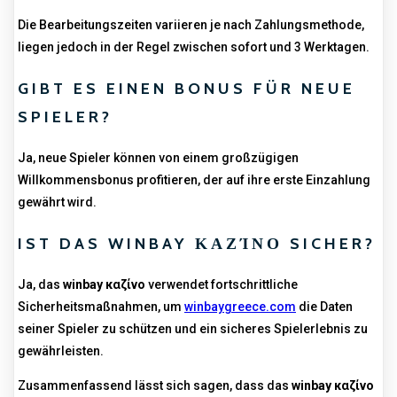
Die Bearbeitungszeiten variieren je nach Zahlungsmethode,
liegen jedoch in der Regel zwischen sofort und 3 Werktagen.
GIBT ES EINEN BONUS FÜR NEUE
SPIELER?
Ja, neue Spieler können von einem großzügigen
Willkommensbonus profitieren, der auf ihre erste Einzahlung
gewährt wird.
IST DAS WINBAY ΚΑΖΊΝΟ SICHER?
Ja, das
winbay καζίνο
verwendet fortschrittliche
Sicherheitsmaßnahmen, um
winbaygreece.com
die Daten
seiner Spieler zu schützen und ein sicheres Spielerlebnis zu
gewährleisten.
Zusammenfassend lässt sich sagen, dass das
winbay καζίνο