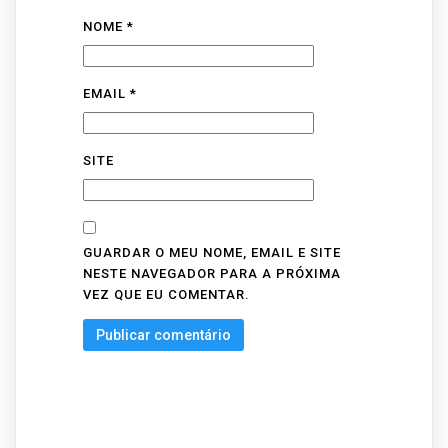
NOME
*
EMAIL
*
SITE
GUARDAR O MEU NOME, EMAIL E SITE
NESTE NAVEGADOR PARA A PRÓXIMA
VEZ QUE EU COMENTAR.