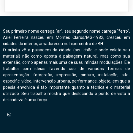
Seu primeiro nome carrega “ar”, seu segundo nome carrega “ferro”.
Ariel Ferreira nasceu em Montes Claros/MG-1982, cresceu em
cidades do interior, amadureceu no hipercentro de BH.
O artista vê a paisagem da cidade (seu chão e onde coleta seu
material) não como oposta à paisagem natural, mas como sua
extensão, como apenas mais uma de suas infindas modulações. Ele
trabalha com ideias fazendo uso de variadas formas de
apresentação: fotografia, impressão, pintura, instalação, site-
especific, vídeo, intervenção urbana, performance, objeto; em que a
poesia envolvida é tão importante quanto a técnica e o material
utilizado. Seu trabalho mostra que deslocando o ponto de vista a
delicadeza é uma força.