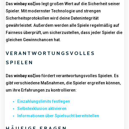
Das
winbay καζίνο
legt großen Wert auf die Sicherheit seiner
Spieler. Mit modernster Technologie und strengen
Sicherheitsprotokollen wird deine Datenintegrität
gewährleistet. Außerdem werden alle Spiele regelmäßig auf
Fairness überprüft, um sicherzustellen, dass jeder Spieler die
gleichen Gewinnchancen hat.
VERANTWORTUNGSVOLLES
SPIELEN
Das
winbay καζίνο
fördert verantwortungsvolles Spielen. Es
gibt verschiedene Maßnahmen, die Spieler ergreifen können,
um ihre Erfahrungen zu kontrollieren:
Einzahlungslimits festlegen
Selbstexklusion aktivieren
Informationen über Spielsucht bereitstellen
HÄUFIGE FRAGEN