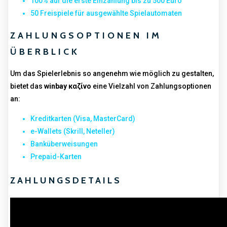
100% auf die erste Einzahlung bis zu 500 Euro
50 Freispiele für ausgewählte Spielautomaten
ZAHLUNGSOPTIONEN IM
ÜBERBLICK
Um das Spielerlebnis so angenehm wie möglich zu gestalten,
bietet das
winbay καζίνο
eine Vielzahl von Zahlungsoptionen
an:
Kreditkarten (Visa, MasterCard)
e-Wallets (Skrill, Neteller)
Banküberweisungen
Prepaid-Karten
ZAHLUNGSDETAILS