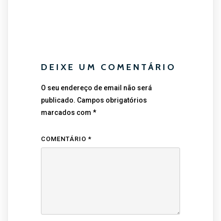
DEIXE UM COMENTÁRIO
O seu endereço de email não será
publicado.
Campos obrigatórios
marcados com
*
COMENTÁRIO
*