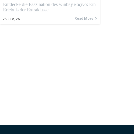
Entdecke die Faszination des winbay καζίνο: Ein
Erlebnis der Extraklasse
Read More
25
FEV, 26