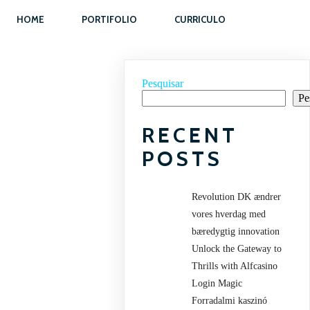
HOME
PORTIFOLIO
CURRICULO
Pesquisar
Pe
RECENT
POSTS
Revolution DK ændrer
vores hverdag med
bæredygtig innovation
Unlock the Gateway to
Thrills with Alfcasino
Login Magic
Forradalmi kaszinó