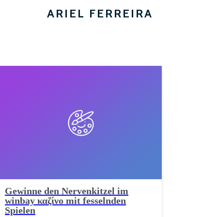
ARIEL FERREIRA
Gewinne den Nervenkitzel im
winbay καζίνο mit fesselnden
Spielen