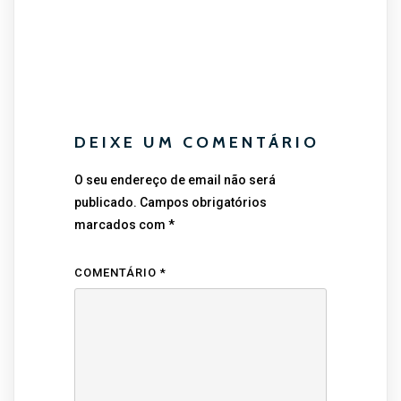
DEIXE UM COMENTÁRIO
O seu endereço de email não será
publicado.
Campos obrigatórios
marcados com
*
COMENTÁRIO
*