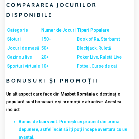
COMPARAREA JOCURILOR
DISPONIBILE
Categorie
Numar de Jocuri
Tipuri Populare
Sloturi
150+
Book of Ra, Starburst
Jocuri de masă
50+
Blackjack, Ruletă
Cazinou live
20+
Poker Live, Ruletă Live
Sporturi virtuale
10+
Fotbal, Curse de cai
BONUSURI ȘI PROMOȚII
Un alt aspect care face din
Maxbet România
o destinație
populară sunt bonusurile și promoțiile atractive. Acestea
includ:
Bonus de bun venit
: Primești un procent din prima
depunere, astfel încât să îți poți începe aventura cu un
avantaj.