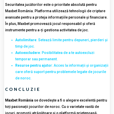
Securitatea jucătorilor este o prioritate absolută pentru
Maxbet România. Platforma utilizează tehnologii de criptare
avansate pentru a proteja informațiile personale și financiare.
În plus, Maxbet promovează jocul responsabil și oferă
instrumente pentru a-ți gestiona activitatea de joc.
Autolimitare
: Setează limite pentru depuneri, pierderi și
timp de joc.
Autoexcludere
: Posibilitatea de a te autoexcluzi
temporar sau permanent.
Resurse pentru ajutor
: Acces la informații și organizații
care oferă suport pentru problemele legate de jocurile
de noroc.
CONCLUZIE
Maxbet România
se dovedește a fi o alegere excelentă pentru
toți pasionații jocurilor de noroc. Cu o varietate vastă de
jocuri, promoții atrăgătoare și o platformă prietenoasă,