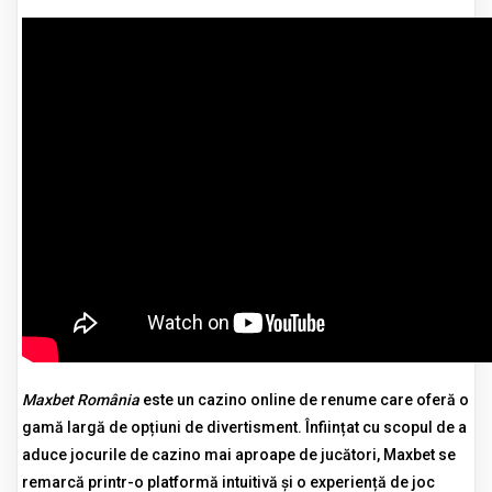
Maxbet România
este un cazino online de renume care oferă o
gamă largă de opțiuni de divertisment. Înființat cu scopul de a
aduce jocurile de cazino mai aproape de jucători, Maxbet se
remarcă printr-o platformă intuitivă și o experiență de joc