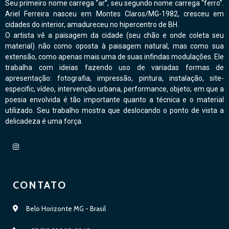
Seu primeiro nome carrega “ar”, seu segundo nome carrega “ferro”.
Ariel Ferreira nasceu em Montes Claros/MG-1982, cresceu em
cidades do interior, amadureceu no hipercentro de BH.
O artista vê a paisagem da cidade (seu chão e onde coleta seu
material) não como oposta à paisagem natural, mas como sua
extensão, como apenas mais uma de suas infindas modulações. Ele
trabalha com ideias fazendo uso de variadas formas de
apresentação: fotografia, impressão, pintura, instalação, site-
especific, vídeo, intervenção urbana, performance, objeto; em que a
poesia envolvida é tão importante quanto a técnica e o material
utilizado. Seu trabalho mostra que deslocando o ponto de vista a
delicadeza é uma força.
CONTATO
Belo Horizonte MG - Brasil