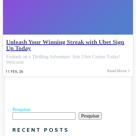
Unleash Your Winning Streak with Ubet Sign
Up Today
Embark on a Thrilling Adventure: Join Ubet Casino Today!
Welcome
Read More
11
FEV, 26
Pesquisar
Pesquisar
RECENT POSTS