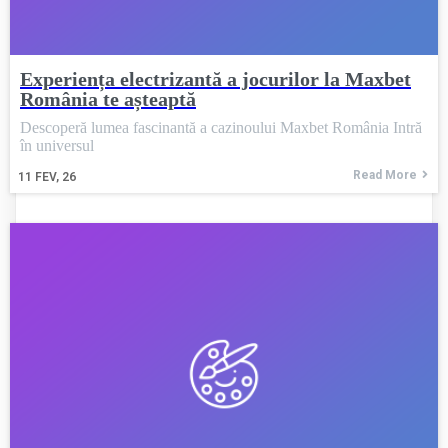
Experiența electrizantă a jocurilor la Maxbet
România te așteaptă
Descoperă lumea fascinantă a cazinoului Maxbet România Intră
în universul
Read More
11
FEV, 26