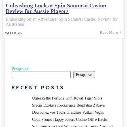
Unleashing Luck at Spin Samurai Casino
Review for Aussie Players
Embarking on an Adventure: Spin Samurai Casino Review for
Australian
Read More
24
FEV, 26
Pesquisar
Pesquisar
RECENT POSTS
Unleash the Fortune with Royal Tiger Slots
Srećni Džokeri Kockarnica Besplatna Zabava
Décrochez vos Tours Gratuites Vulkan Vegas
Code Promo Happy Jokers Casino Offre Exclu
Spin Into a Jackpot Wonderland at Lucky Carnival