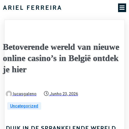
ARIEL FERREIRA
Betoverende wereld van nieuwe
online casino’s in België ontdek
je hier
lucasgaleno
Junho 23, 2026
Uncategorized
DUIK IN DE SPRANKELENDE WERELD