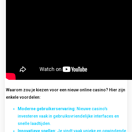
Waarom zou je kiezen voor een nieuw online casino? Hier zijn
enkele voordelen:
Moderne gebruikerservaring:
Nieuwe casino's
investeren vaak in gebruiksvriendelijke interfaces en
snelle laadtijden.
Innovatieve spellen:
Je vindt vaak unieke en opwindende