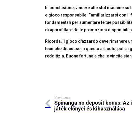
In conclusione, vincere alle slot machine s
e gioco responsabile. Familiarizzarsi con il
fondamentali per aumentare le tue possibilit
di approfittare delle promozioni disponibili 
Ricorda, il gioco d'azzardo deve rimanere un
tecniche discusse in questo articolo, potrai 
redditizia. Buona fortuna e che le vincite sia
Previous
Spinanga no deposit bonus: Az 
játék előnyei és kihasználása