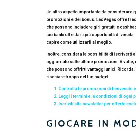
Un altro aspetto importante da considerare q
promozioni e dei bonus. LeoVegas offre freq
che possono includere giri gratuiti e cashbac
tuo bankroll e darti più opportunità di vincit
capire come utilizzarli al meglio.
Inoltre, considera la possibilità di iscriverti
aggiornato sulle ultime promozioni. A volte, c
che possono offrirti vantaggi unici. Ricorda
rischiare troppo del tuo budget.
Controlla le promozioni di benvenuto e
Leggi i termini e le condizioni di ogni
Iscriviti alla newsletter per offerte escl
GIOCARE IN MO