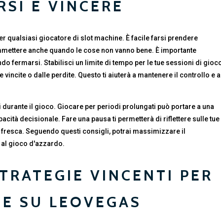
SI È VINCERE
qualsiasi giocatore di slot machine. È facile farsi prendere
mmettere anche quando le cose non vanno bene. È importante
do fermarsi. Stabilisci un limite di tempo per le tue sessioni di gioc
 vincite o dalle perdite. Questo ti aiuterà a mantenere il controllo e a
 durante il gioco. Giocare per periodi prolungati può portare a una
cità decisionale. Fare una pausa ti permetterà di riflettere sulle tue
e fresca. Seguendo questi consigli, potrai massimizzare il
 al gioco d'azzardo.
TRATEGIE VINCENTI PER
NE SU LEOVEGAS