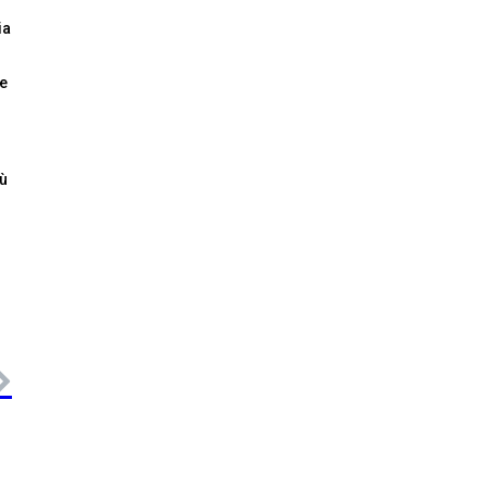
ia
 e
iù