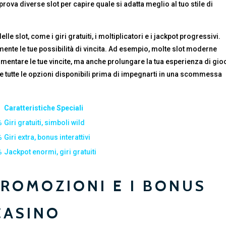
rova diverse slot per capire quale si adatta meglio al tuo stile di
lle slot, come i giri gratuiti, i moltiplicatori e i jackpot progressivi.
nte le tue possibilità di vincita. Ad esempio, molte slot moderne
umentare le tue vincite, ma anche prolungare la tua esperienza di gio
re tutte le opzioni disponibili prima di impegnarti in una scommessa
Caratteristiche Speciali
%
Giri gratuiti, simboli wild
%
Giri extra, bonus interattivi
%
Jackpot enormi, giri gratuiti
PROMOZIONI E I BONUS
CASINO