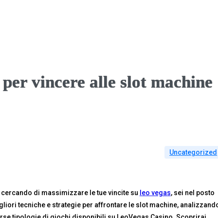
 per vincere alle slot machine
Uncategorized
i cercando di massimizzare le tue vincite su
leo vegas
, sei nel posto
gliori tecniche e strategie per affrontare le slot machine, analizzand
verse tipologie di giochi disponibili su LeoVegas Casino. Scoprirai