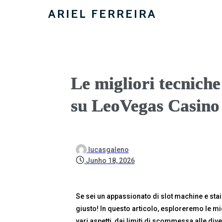
ARIEL FERREIRA
Le migliori tecniche
su LeoVegas Casino
lucasgaleno
Junho 18, 2026
Se sei un appassionato di slot machine e sta
giusto! In questo articolo, esploreremo le mi
vari aspetti, dai limiti di scommessa alle di