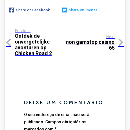
Share on Facebook
Share on Twitter
Previous
Ontdek de
Next
onvergetelijke
non gamstop casino
avonturen op
65
Chicken Road 2
DEIXE UM COMENTÁRIO
O seu endereço de email não será
publicado.
Campos obrigatórios
marcados com
*