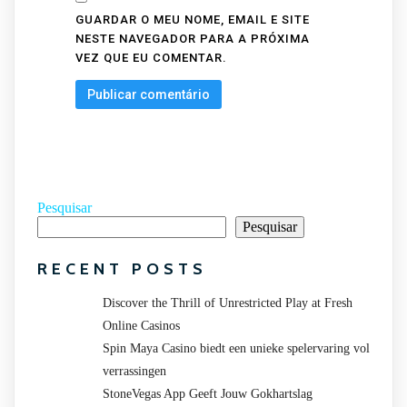
GUARDAR O MEU NOME, EMAIL E SITE
NESTE NAVEGADOR PARA A PRÓXIMA
VEZ QUE EU COMENTAR.
Pesquisar
Pesquisar
RECENT POSTS
Discover the Thrill of Unrestricted Play at Fresh
Online Casinos
Spin Maya Casino biedt een unieke spelervaring vol
verrassingen
StoneVegas App Geeft Jouw Gokhartslag