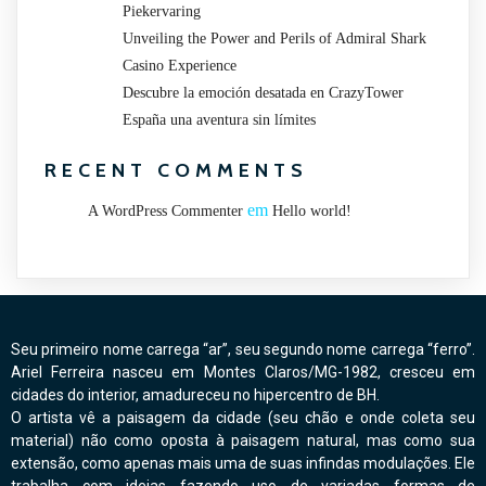
Piekervaring
Unveiling the Power and Perils of Admiral Shark
Casino Experience
Descubre la emoción desatada en CrazyTower
España una aventura sin límites
RECENT COMMENTS
em
A WordPress Commenter
Hello world!
Seu primeiro nome carrega “ar”, seu segundo nome carrega “ferro”.
Ariel Ferreira nasceu em Montes Claros/MG-1982, cresceu em
cidades do interior, amadureceu no hipercentro de BH.
O artista vê a paisagem da cidade (seu chão e onde coleta seu
material) não como oposta à paisagem natural, mas como sua
extensão, como apenas mais uma de suas infindas modulações. Ele