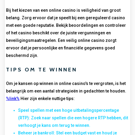
Bij het kiezen van een online casino is veiligheid van groot
belang. Zorg ervoor dat je speelt bij een gereguleerd casino
met een goede reputatie. Bekijk beoordelingen en controleer
of het casino beschikt over de juiste vergunningen en
beveiligingsmaatregelen. Een veilig online casino zorgt
ervoor dat je persoonlijke en financiële gegevens goed
beschermd zijn.
TIPS OM TE WINNEN
Om je kansen op winnen in online casino's te vergroten, is het
belangrijk om een aantal strategieën in gedachten te houden.
%link%
Hier zijn enkele nuttige tips:
Speel spellen met een hoge uitbetalingspercentage
(RTP): Zoek naar spellen die een hogere RTP hebben, dit
verhoogt je kans om terug te winnen.
Beheer je bankroll: Stel een budget vast en houd je