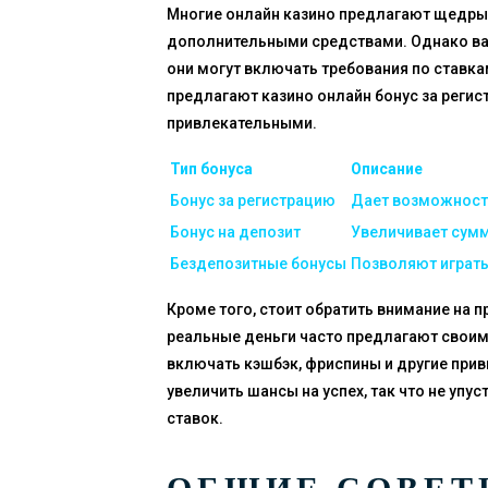
Многие онлайн казино предлагают щедрые 
дополнительными средствами. Однако важ
они могут включать требования по ставка
предлагают казино онлайн бонус за регис
привлекательными.
Тип бонуса
Описание
Бонус за регистрацию
Дает возможность
Бонус на депозит
Увеличивает сумм
Бездепозитные бонусы
Позволяют играть
Кроме того, стоит обратить внимание на 
реальные деньги часто предлагают свои
включать кэшбэк, фриспины и другие прив
увеличить шансы на успех, так что не уп
ставок.