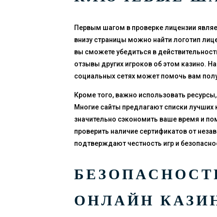
Первым шагом в проверке лицензии являе
внизу страницы можно найти логотип лице
вы сможете убедиться в действительности
отзывы других игроков об этом казино. Н
социальных сетях может помочь вам полу
Кроме того, важно использовать ресурсы
Многие сайты предлагают списки лучших 
значительно сэкономить ваше время и п
проверить наличие сертификатов от неза
подтверждают честность игр и безопаснос
БЕЗОПАСНОСТ
ОНЛАЙН КАЗИН