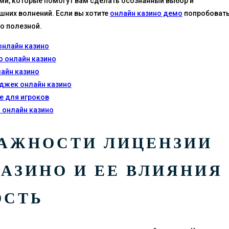
и, которые помогут вам сделать осознанный выбор и
них волнений. Если вы хотите
онлайн казино демо
попробоват
о полезной.
онлайн казино
ю онлайн казино
лайн казино
кджек онлайн казино
е для игроков
 онлайн казино
АЖНОСТИ ЛИЦЕНЗИИ
АЗИНО И ЕЕ ВЛИЯНИЯ
ОСТЬ