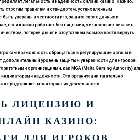
пределяет легальность и надежность онлайн казино. Казино,
ть строгим правилам и стандартам, установленным
т быть уверены в честности игр, защите своих данных и
е, если казино работает без лицензии, у игроков нет никаких
ничеством, потерей денег и отсутствием возможности вернуть
 игрокам возможность обращаться в регулирующие органы в
т дополнительный уровень защиты и уверенности для игроков.
оритетными организациями, как MGA (Malta Gaming Authority) ил
я индикаторами надежности. Эти организации тщательно
и и продолжают мониторинг их деятельности.
ТЬ ЛИЦЕНЗИЮ И
НЛАЙН КАЗИНО:
ГИ ДЛЯ ИГРОКОВ