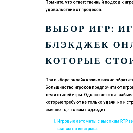
Помните, что ответственный подход к игр
удовольствие от процесса.
ВЫБОР ИГР: И
БЛЭКДЖЕК ОН
КОТОРЫЕ СТО
При выборе онлайн казино важно обратить
Большинство игроков предпочитают игров
тем и стилей игры. Однако не стоит забыв
которые требуют не только удачи, но и ст
именно то, что вам подходит.
Игровые автоматы с высоким RTP (в
шансы на выигрыш.