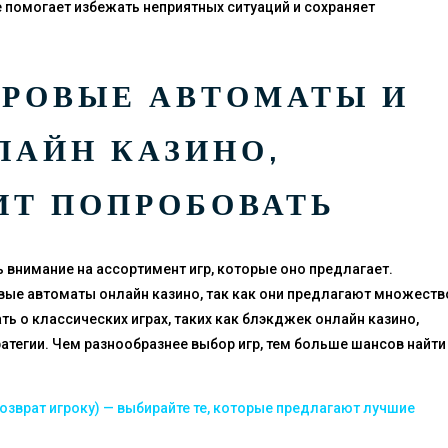
е помогает избежать неприятных ситуаций и сохраняет
ГРОВЫЕ АВТОМАТЫ И
ЛАЙН КАЗИНО,
ИТ ПОПРОБОВАТЬ
 внимание на ассортимент игр, которые оно предлагает.
ые автоматы онлайн казино, так как они предлагают множеств
ать о классических играх, таких как блэкджек онлайн казино,
ратегии. Чем разнообразнее выбор игр, тем больше шансов найти
озврат игроку) — выбирайте те, которые предлагают лучшие