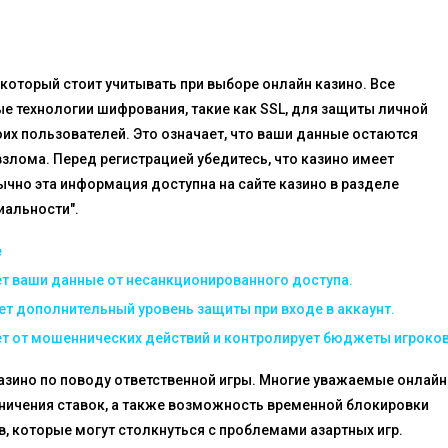
который стоит учитывать при выборе онлайн казино. Все
 технологии шифрования, такие как SSL, для защиты личной
их пользователей. Это означает, что ваши данные остаются
ома. Перед регистрацией убедитесь, что казино имеет
чно эта информация доступна на сайте казино в разделе
иальности".
е
 ваши данные от несанкционированного доступа.
т дополнительный уровень защиты при входе в аккаунт.
 от мошеннических действий и контролирует бюджеты игроков
азино по поводу ответственной игры. Многие уважаемые онлайн
ничения ставок, а также возможность временной блокировки
в, которые могут столкнуться с проблемами азартных игр.