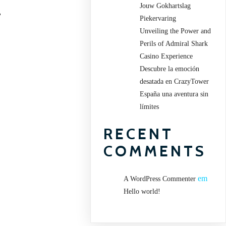
Jouw Gokhartslag
ь
Piekervaring
Unveiling the Power and
Perils of Admiral Shark
Casino Experience
Descubre la emoción
desatada en CrazyTower
España una aventura sin
límites
RECENT
COMMENTS
em
A WordPress Commenter
Hello world!