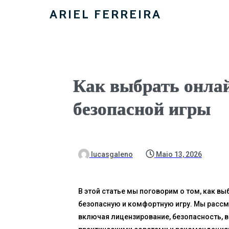
ARIEL FERREIRA
Как выбрать онлай
безопасной игры
lucasgaleno
Maio 13, 2026
В этой статье мы поговорим о том, как вы
безопасную и комфортную игру. Мы рассм
включая лицензирование, безопасность, 