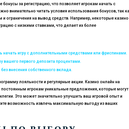
бонусы за регистрацию, что позволяет игрокам начать с
но внимательно читать условия использования бонусов, так к
м и ограничения на вывод средств. Например, некоторые казино
трацию с низкими ставками, что делает их более
 начать игру с дополнительными средствами или фриспинами.
у вашего первого депозита процентами.
 без внесения собственного вклада.
программу лояльности и регулярные акции. Казино онлайн на
м постоянным игрокам уникальные предложения, которые могут
илегии. Это может значительно улучшить ваш игровой опыт и
устите возможность извлечь максимальную выгоду из ваших