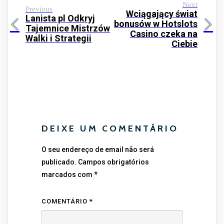
Next
Previous
Wciągający świat
Lanista pl Odkryj
bonusów w Hotslots
Tajemnice Mistrzów
Casino czeka na
Walki i Strategii
Ciebie
DEIXE UM COMENTÁRIO
O seu endereço de email não será
publicado.
Campos obrigatórios
marcados com
*
COMENTÁRIO
*