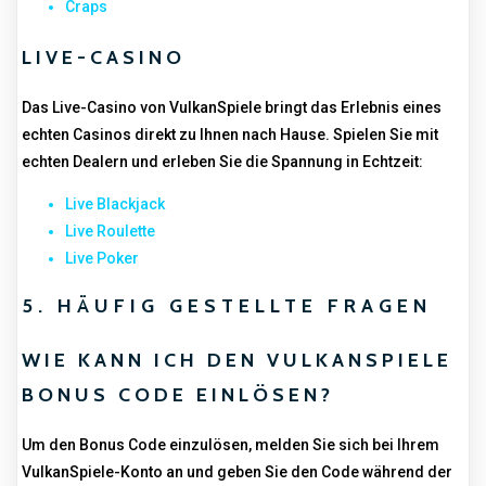
Craps
LIVE-CASINO
Das Live-Casino von VulkanSpiele bringt das Erlebnis eines
echten Casinos direkt zu Ihnen nach Hause. Spielen Sie mit
echten Dealern und erleben Sie die Spannung in Echtzeit:
Live Blackjack
Live Roulette
Live Poker
5. HÄUFIG GESTELLTE FRAGEN
WIE KANN ICH DEN VULKANSPIELE
BONUS CODE EINLÖSEN?
Um den Bonus Code einzulösen, melden Sie sich bei Ihrem
VulkanSpiele-Konto an und geben Sie den Code während der