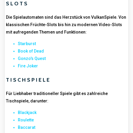
SLOTS
Die Spielautomaten sind das Herzstück von VulkanSpiele. Von
klassischen Früchte-Slots bis hin zu modernen Video-Slots
mit aufregenden Themen und Funktionen:
Starburst
Book of Dead
Gonzo's Quest
Fire Joker
TISCHSPIELE
Für Liebhaber traditioneller Spiele gibt es zahlreiche
Tischspiele, darunter:
Blackjack
Roulette
Baccarat