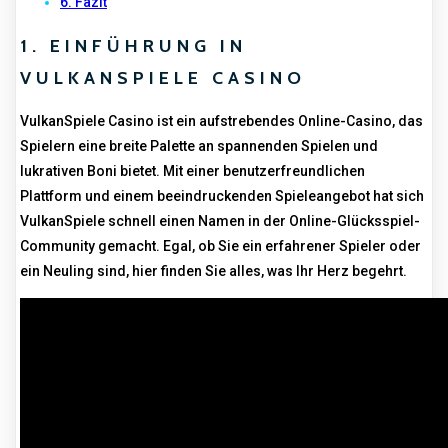
6. Fazit
1. EINFÜHRUNG IN
VULKANSPIELE CASINO
VulkanSpiele Casino ist ein aufstrebendes Online-Casino, das
Spielern eine breite Palette an spannenden Spielen und
lukrativen Boni bietet. Mit einer benutzerfreundlichen
Plattform und einem beeindruckenden Spieleangebot hat sich
VulkanSpiele schnell einen Namen in der Online-Glücksspiel-
Community gemacht. Egal, ob Sie ein erfahrener Spieler oder
ein Neuling sind, hier finden Sie alles, was Ihr Herz begehrt.