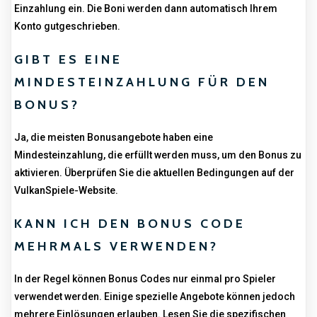
Einzahlung ein. Die Boni werden dann automatisch Ihrem
Konto gutgeschrieben.
GIBT ES EINE
MINDESTEINZAHLUNG FÜR DEN
BONUS?
Ja, die meisten Bonusangebote haben eine
Mindesteinzahlung, die erfüllt werden muss, um den Bonus zu
aktivieren. Überprüfen Sie die aktuellen Bedingungen auf der
VulkanSpiele-Website.
KANN ICH DEN BONUS CODE
MEHRMALS VERWENDEN?
In der Regel können Bonus Codes nur einmal pro Spieler
verwendet werden. Einige spezielle Angebote können jedoch
mehrere Einlösungen erlauben. Lesen Sie die spezifischen