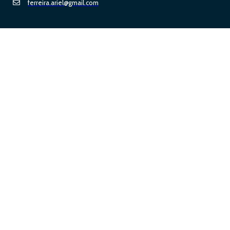
ferreira.ariel@gmail.com