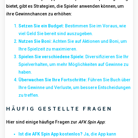
bietet, gibt es Strategien, die Spieler anwenden können, um
ihre Gewinnchancen zu erhöhen:
Setzen Sie ein Budget:
Bestimmen Sie im Voraus, wie
viel Geld Sie bereit sind auszugeben.
Nutzen Sie Boni:
Achten Sie auf Aktionen und Boni, um
Ihre Spielzeit zu maximieren.
Spielen Sie verschiedene Spiele:
Diversifizieren Sie Ihr
Spielverhalten, um mehr Möglichkeiten auf Gewinne zu
haben.
Überwachen Sie Ihre Fortschritte:
Führen Sie Buch über
Ihre Gewinne und Verluste, um bessere Entscheidungen
zu treffen.
HÄUFIG GESTELLTE FRAGEN
Hier sind einige häufige Fragen zur
AFK Spin App
:
Ist die AFK Spin App kostenlos?
Ja, die App kann