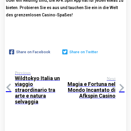
oder ein Neuling sind, die AFK Spin App hat für jeden etwas zu
bieten. Probieren Sie es aus und tauchen Sie ein in die Welt
des grenzenlosen Casino-Spaßes!
Share on Facebook
Share on Twitter
Previous
Wildtokyo Italia un
Next
viaggio
Magia e Fortuna nel
straordinario tra
Mondo Incantato di
arte e natura
Afkspin Casino
selvaggia