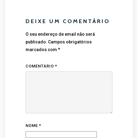
DEIXE UM COMENTÁRIO
O seu endereço de email não será
publicado.
Campos obrigatórios
marcados com
*
COMENTÁRIO
*
NOME
*