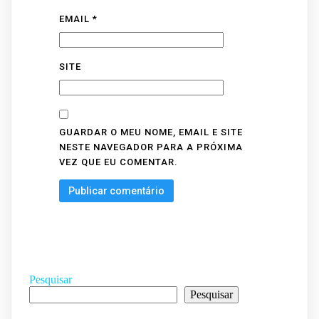
EMAIL
*
SITE
GUARDAR O MEU NOME, EMAIL E SITE
NESTE NAVEGADOR PARA A PRÓXIMA
VEZ QUE EU COMENTAR.
Pesquisar
Pesquisar