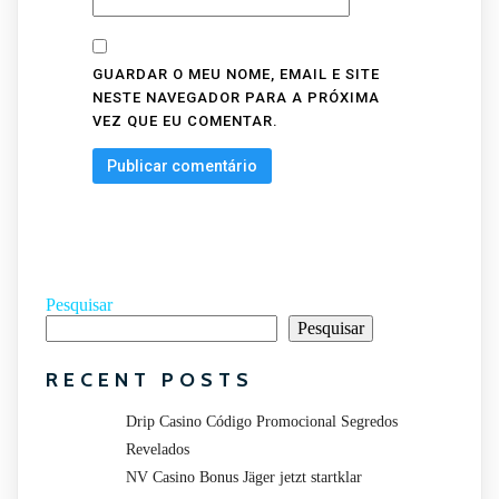
GUARDAR O MEU NOME, EMAIL E SITE
NESTE NAVEGADOR PARA A PRÓXIMA
VEZ QUE EU COMENTAR.
Pesquisar
Pesquisar
RECENT POSTS
Drip Casino Código Promocional Segredos
Revelados
NV Casino Bonus Jäger jetzt startklar