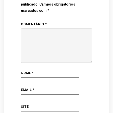
publicado.
Campos obrigatórios
marcados com
*
COMENTÁRIO
*
NOME
*
EMAIL
*
SITE