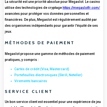
La sécurité est une priorité absolue pour Megaslot. Le casino
utilise des technologies de cryptage
https://megaslotfr.com/
avancées pour protéger vos données personnelles et
financières. De plus, Megaslot est régulièrement audité par
des organismes indépendants pour garantir l'équité de ses
jeux.
MÉTHODES DE PAIEMENT
Megaslot propose une gamme de méthodes de paiement
pratiques, y compris :
Cartes de crédit (Visa, Mastercard)
Portefeuilles électroniques (Skrill, Neteller)
Virements bancaires
SERVICE CLIENT
Un bon service client est essentiel pour une expérience de jeu