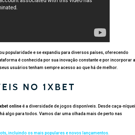
u popularidade e se expandiu para diversos países, oferecendo
ataforma é conhecida por sua inovação constante e por incorporar 
e seus usuários tenham sempre acesso ao que há de melhor.
EIS NO 1XBET
xbet online
é a diversidade de jogos disponíveis. Desde caça-níque
há algo para todos. Vamos dar uma olhada mais de perto nas
ots, incluindo os mais populares e novos lançamentos.