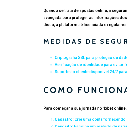
Quando se trata de apostas online, a segura
avançada para proteger as informações dos 
disso, a plataforma é licenciada e regulame
MEDIDAS DE SEGU
Criptografia SSL para proteção de dad
Verificação de identidade para evitar 
Suporte ao cliente disponível 24/7 pa
COMO FUNCIONA
Para começar a sua jornada no
1xbet online
Cadastro:
Crie uma conta fornecendo 
Depósito:
Escolha um método de pagam