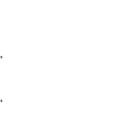
as
is