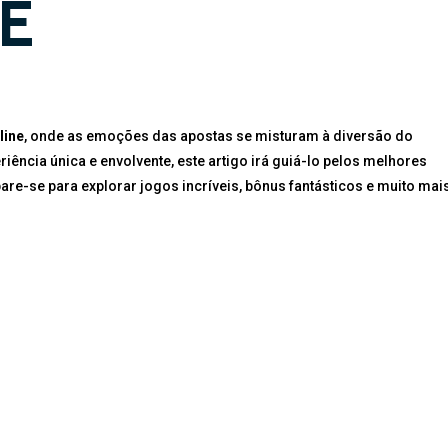
E
line
, onde as emoções das apostas se misturam à diversão do
ência única e envolvente, este artigo irá guiá-lo pelos melhores
re-se para explorar jogos incríveis, bônus fantásticos e muito mai