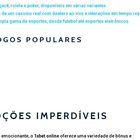
ck, roleta e poker, disponíveis em várias variantes.
de um cassino real com dealers ao vivo e interações em tempo real
la gama de esportes, desde futebol até esportes eletrônicos.
OGOS POPULARES
ÇÕES IMPERDÍVEIS
s emocionante, o
1xbet online
oferece uma variedade de bônus e