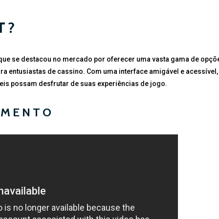
T?
que se destacou no mercado por oferecer uma vasta gama de opçõ
ra entusiastas de cassino. Com uma interface amigável e acessível,
eis possam desfrutar de suas experiências de jogo.
IMENTO