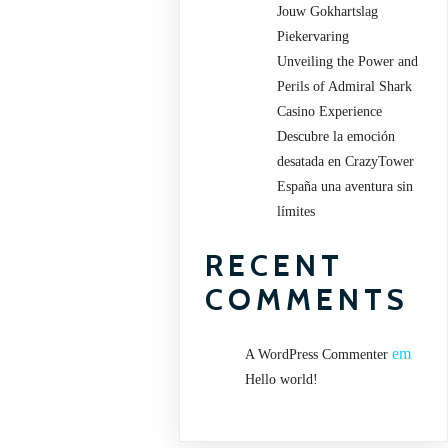
Jouw Gokhartslag
Piekervaring
Unveiling the Power and
Perils of Admiral Shark
Casino Experience
Descubre la emoción
desatada en CrazyTower
España una aventura sin
límites
RECENT
COMMENTS
em
A WordPress Commenter
Hello world!