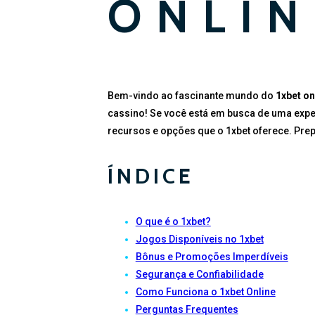
ONLIN
Bem-vindo ao fascinante mundo do
1xbet on
cassino! Se você está em busca de uma experi
recursos e opções que o 1xbet oferece. Prepa
ÍNDICE
O que é o 1xbet?
Jogos Disponíveis no 1xbet
Bônus e Promoções Imperdíveis
Segurança e Confiabilidade
Como Funciona o 1xbet Online
Perguntas Frequentes