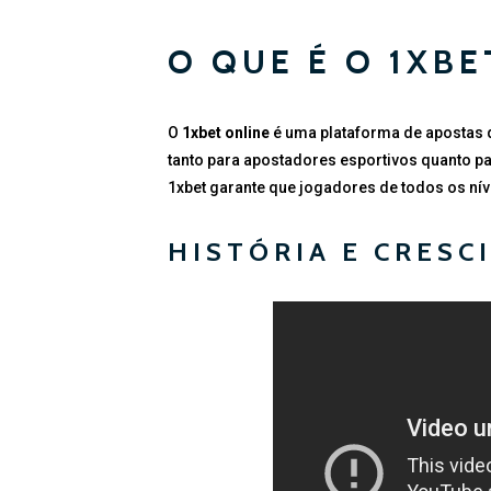
O QUE É O 1XBE
O
1xbet online
é uma plataforma de apostas 
tanto para apostadores esportivos quanto pa
1xbet garante que jogadores de todos os nív
HISTÓRIA E CRESC