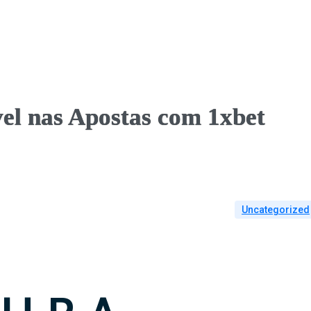
el nas Apostas com 1xbet
Uncategorized