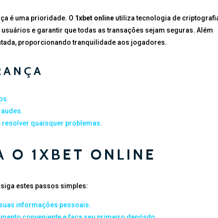
nça é uma prioridade. O
1xbet online
utiliza tecnologia de criptografi
usuários e garantir que todas as transações sejam seguras. Além
ntada, proporcionando tranquilidade aos jogadores.
RANÇA
os.
fraudes.
ra resolver quaisquer problemas.
 O 1XBET ONLINE
, siga estes passos simples:
suas informações pessoais.
ento conveniente e faça seu primeiro depósito.