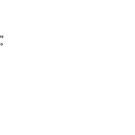
es
 o