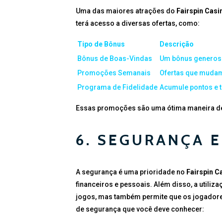
Uma das maiores atrações do
Fairspin Casi
terá acesso a diversas ofertas, como:
Tipo de Bônus
Descrição
Bônus de Boas-Vindas
Um bônus generoso
Promoções Semanais
Ofertas que mudam
Programa de Fidelidade
Acumule pontos e t
Essas promoções são uma ótima maneira de 
6. SEGURANÇA E
A segurança é uma prioridade no
Fairspin C
financeiros e pessoais. Além disso, a utiliz
jogos, mas também permite que os jogadore
de segurança que você deve conhecer: