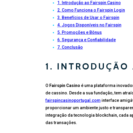
1. Introdução ao Fairspin Casino
2. Como Funciona o Fairspin Login
3. Benefícios de Usar o Fairspin
4. Jogos Disponíveis no Fairspin
5. Promoções e Bônus
6. Segurança e Confiabilidade
7. Conclusão
1. INTRODUÇÃO 
O
Fairspin Casino
é uma plataforma inovado
de cassino. Desde a sua fundação, tem atr
fairspincasinoportugal.com
interface amigáv
proporcionar um ambiente justo e transpare
integração da tecnologia blockchain, cada ap
das transações.