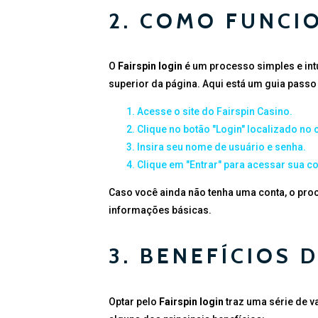
2. COMO FUNCIO
O
Fairspin login
é um processo simples e intu
superior da página. Aqui está um guia passo
Acesse o site do Fairspin Casino.
Clique no botão "Login" localizado no c
Insira seu nome de usuário e senha.
Clique em "Entrar" para acessar sua co
Caso você ainda não tenha uma conta, o proc
informações básicas.
3. BENEFÍCIOS 
Optar pelo
Fairspin login
traz uma série de v