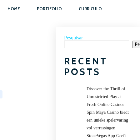
HOME
PORTIFOLIO
CURRICULO
Pesquisar
Pe
RECENT
POSTS
Discover the Thrill of
Unrestricted Play at
Fresh Online Casinos
Spin Maya Casino biedt
een unieke spelervaring
vol verrassingen
StoneVegas App Geeft