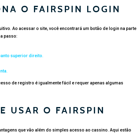
NA O FAIRSPIN LOGIN
itivo. Ao acessar o site, você encontrará um botão de login na parte
 a passo:
anto superior direito.
nta.
esso de registro é igualmente fácil e requer apenas algumas
DE USAR O FAIRSPIN
antagens que vão além do simples acesso ao cassino. Aqui estão