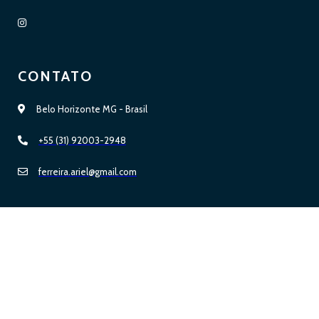
CONTATO
Belo Horizonte MG - Brasil
+55 (31) 92003-2948
ferreira.ariel@gmail.com