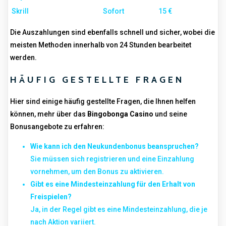
Skrill
Sofort
15 €
Die Auszahlungen sind ebenfalls schnell und sicher, wobei die
meisten Methoden innerhalb von 24 Stunden bearbeitet
werden.
HÄUFIG GESTELLTE FRAGEN
Hier sind einige häufig gestellte Fragen, die Ihnen helfen
können, mehr über das
Bingobonga Casino
und seine
Bonusangebote zu erfahren:
Wie kann ich den Neukundenbonus beanspruchen?
Sie müssen sich registrieren und eine Einzahlung
vornehmen, um den Bonus zu aktivieren.
Gibt es eine Mindesteinzahlung für den Erhalt von
Freispielen?
Ja, in der Regel gibt es eine Mindesteinzahlung, die je
nach Aktion variiert.