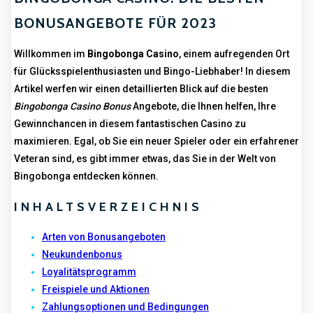
BONUSANGEBOTE FÜR 2023
Willkommen im
Bingobonga Casino
, einem aufregenden Ort
für Glücksspielenthusiasten und Bingo-Liebhaber! In diesem
Artikel werfen wir einen detaillierten Blick auf die besten
Bingobonga Casino Bonus
Angebote, die Ihnen helfen, Ihre
Gewinnchancen in diesem fantastischen Casino zu
maximieren. Egal, ob Sie ein neuer Spieler oder ein erfahrener
Veteran sind, es gibt immer etwas, das Sie in der Welt von
Bingobonga entdecken können.
INHALTSVERZEICHNIS
Arten von Bonusangeboten
Neukundenbonus
Loyalitätsprogramm
Freispiele und Aktionen
Zahlungsoptionen und Bedingungen