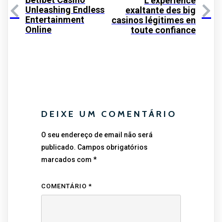
L’expérience
Unleashing Endless
exaltante des big
Entertainment
casinos légitimes en
Online
toute confiance
DEIXE UM COMENTÁRIO
O seu endereço de email não será
publicado.
Campos obrigatórios
marcados com
*
COMENTÁRIO
*