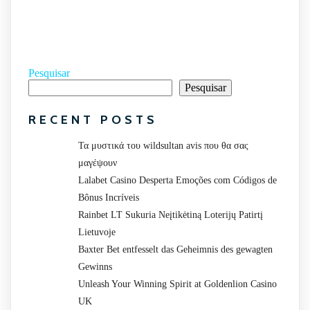
Pesquisar
Pesquisar
RECENT POSTS
Τα μυστικά του wildsultan avis που θα σας
μαγέψουν
Lalabet Casino Desperta Emoções com Códigos de
Bônus Incríveis
Rainbet LT Sukuria Neįtikėtiną Loterijų Patirtį
Lietuvoje
Baxter Bet entfesselt das Geheimnis des gewagten
Gewinns
Unleash Your Winning Spirit at Goldenlion Casino
UK