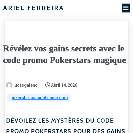
ARIEL FERREIRA
Révélez vos gains secrets avec le
code promo Pokerstars magique
lucasgaleno
Abril 14, 2026
pokerstarscasinofrance.com
DÉVOILEZ LES MYSTÈRES DU CODE
PROMO POKERSTARS POUR DES GAINS