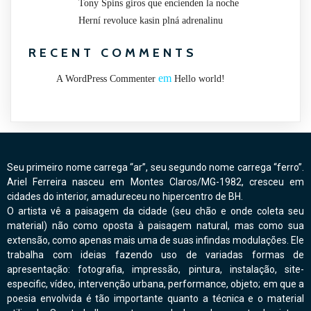
Tony Spins giros que encienden la noche
Herní revoluce kasin plná adrenalinu
RECENT COMMENTS
em
A WordPress Commenter
Hello world!
Seu primeiro nome carrega “ar”, seu segundo nome carrega “ferro”.
Ariel Ferreira nasceu em Montes Claros/MG-1982, cresceu em
cidades do interior, amadureceu no hipercentro de BH.
O artista vê a paisagem da cidade (seu chão e onde coleta seu
material) não como oposta à paisagem natural, mas como sua
extensão, como apenas mais uma de suas infindas modulações. Ele
trabalha com ideias fazendo uso de variadas formas de
apresentação: fotografia, impressão, pintura, instalação, site-
especific, vídeo, intervenção urbana, performance, objeto; em que a
poesia envolvida é tão importante quanto a técnica e o material