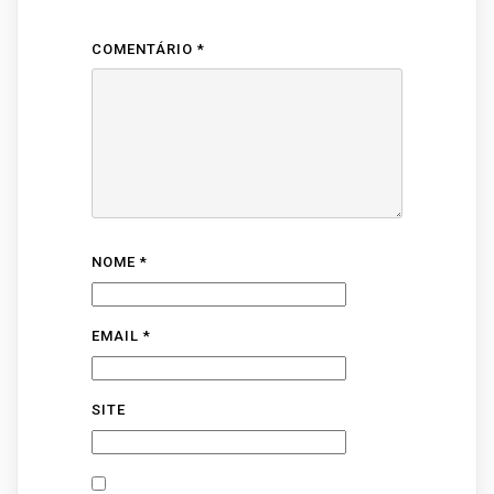
COMENTÁRIO
*
NOME
*
EMAIL
*
SITE