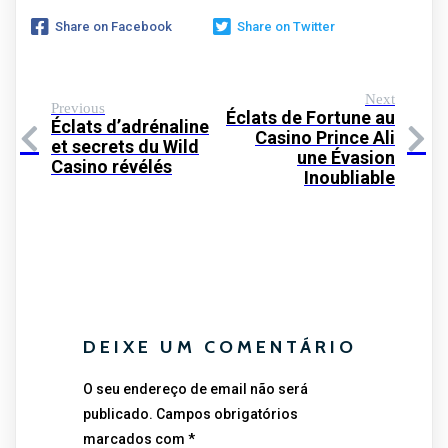
Share on Facebook
Share on Twitter
Next
Previous
Éclats de Fortune au
Éclats d’adrénaline
Casino Prince Ali
et secrets du Wild
une Évasion
Casino révélés
Inoubliable
DEIXE UM COMENTÁRIO
O seu endereço de email não será
publicado.
Campos obrigatórios
marcados com
*