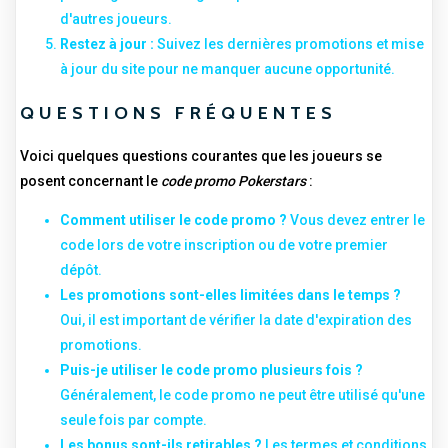
d'autres joueurs.
Restez à jour :
Suivez les dernières promotions et mise
à jour du site pour ne manquer aucune opportunité.
QUESTIONS FRÉQUENTES
Voici quelques questions courantes que les joueurs se
posent concernant le
code promo Pokerstars
:
Comment utiliser le code promo ?
Vous devez entrer le
code lors de votre inscription ou de votre premier
dépôt.
Les promotions sont-elles limitées dans le temps ?
Oui, il est important de vérifier la date d'expiration des
promotions.
Puis-je utiliser le code promo plusieurs fois ?
Généralement, le code promo ne peut être utilisé qu'une
seule fois par compte.
Les bonus sont-ils retirables ?
Les termes et conditions