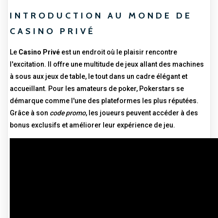
INTRODUCTION AU MONDE DE
CASINO PRIVÉ
Le
Casino Privé
est un endroit où le plaisir rencontre
l'excitation. Il offre une multitude de jeux allant des machines
à sous aux jeux de table, le tout dans un cadre élégant et
accueillant. Pour les amateurs de poker, Pokerstars se
démarque comme l'une des plateformes les plus réputées.
Grâce à son
code promo
, les joueurs peuvent accéder à des
bonus exclusifs et améliorer leur expérience de jeu.