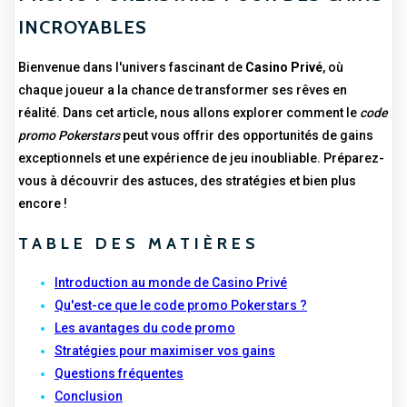
INCROYABLES
Bienvenue dans l'univers fascinant de
Casino Privé
, où
chaque joueur a la chance de transformer ses rêves en
réalité. Dans cet article, nous allons explorer comment le
code
promo Pokerstars
peut vous offrir des opportunités de gains
exceptionnels et une expérience de jeu inoubliable. Préparez-
vous à découvrir des astuces, des stratégies et bien plus
encore !
TABLE DES MATIÈRES
Introduction au monde de Casino Privé
Qu'est-ce que le code promo Pokerstars ?
Les avantages du code promo
Stratégies pour maximiser vos gains
Questions fréquentes
Conclusion