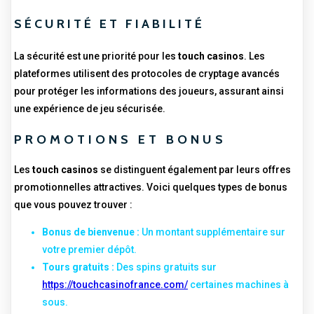
SÉCURITÉ ET FIABILITÉ
La sécurité est une priorité pour les
touch casinos
. Les
plateformes utilisent des protocoles de cryptage avancés
pour protéger les informations des joueurs, assurant ainsi
une expérience de jeu sécurisée.
PROMOTIONS ET BONUS
Les
touch casinos
se distinguent également par leurs offres
promotionnelles attractives. Voici quelques types de bonus
que vous pouvez trouver :
Bonus de bienvenue :
Un montant supplémentaire sur
votre premier dépôt.
Tours gratuits :
Des spins gratuits sur
https://touchcasinofrance.com/
certaines machines à
sous.