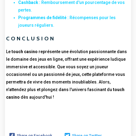
Cashback :
Remboursement d'un pourcentage de vos
pertes.
Programmes de fidélité :
Récompenses pour les
joueurs réguliers.
CONCLUSION
Le
touch casino
représente une évolution passionnante dans
le domaine des jeux en ligne, offrant une expérience ludique
immersive et accessible. Que vous soyez un joueur
occasionnel ou un passionné de jeux, cette plateforme vous
permettra de vivre des moments inoubliables. Alors,
n'attendez plus et plongez dans l'univers fascinant du
touch
casino
dès aujourd'hui !
Share on Facebook
Share on Twitter