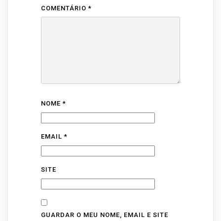
COMENTÁRIO
*
NOME
*
EMAIL
*
SITE
GUARDAR O MEU NOME, EMAIL E SITE