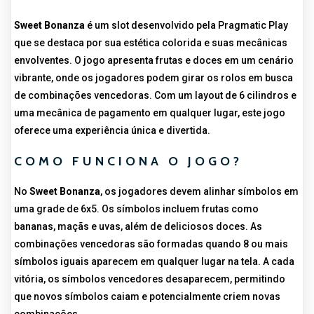
Sweet Bonanza
é um slot desenvolvido pela Pragmatic Play
que se destaca por sua estética colorida e suas mecânicas
envolventes. O jogo apresenta frutas e doces em um cenário
vibrante, onde os jogadores podem girar os rolos em busca
de combinações vencedoras. Com um layout de 6 cilindros e
uma mecânica de pagamento em qualquer lugar, este jogo
oferece uma experiência única e divertida.
COMO FUNCIONA O JOGO?
No
Sweet Bonanza
, os jogadores devem alinhar símbolos em
uma grade de 6x5. Os símbolos incluem frutas como
bananas, maçãs e uvas, além de deliciosos doces. As
combinações vencedoras são formadas quando 8 ou mais
símbolos iguais aparecem em qualquer lugar na tela. A cada
vitória, os símbolos vencedores desaparecem, permitindo
que novos símbolos caiam e potencialmente criem novas