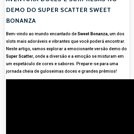
DEMO DO SUPER SCATTER SWEET
BONANZA
Bem-vindo ao mundo encantado de
Sweet Bonanza
, um dos
slots mais adoráveis e vibrantes que você poderá encontrar.
Neste artigo, vamos explorar a emocionante versão demo do
Super Scatter
, onde a diversão e a emoção se misturam em
um espetáculo de cores e sabores. Prepare-se para uma
jornada cheia de guloseimas doces e grandes prêmios!