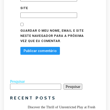
SITE
GUARDAR O MEU NOME, EMAIL E SITE
NESTE NAVEGADOR PARA A PRÓXIMA
VEZ QUE EU COMENTAR.
Pesquisar
Pesquisar
RECENT POSTS
Discover the Thrill of Unrestricted Play at Fresh