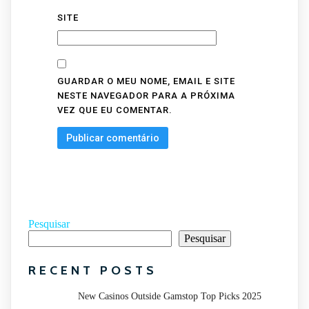
SITE
GUARDAR O MEU NOME, EMAIL E SITE
NESTE NAVEGADOR PARA A PRÓXIMA
VEZ QUE EU COMENTAR.
Pesquisar
Pesquisar
RECENT POSTS
New Casinos Outside Gamstop Top Picks 2025