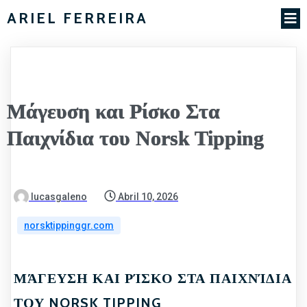
ARIEL FERREIRA
Μάγευση και Ρίσκο Στα
Παιχνίδια του Norsk Tipping
lucasgaleno
Abril 10, 2026
norsktippinggr.com
ΜΆΓΕΥΣΗ ΚΑΙ ΡΊΣΚΟ ΣΤΑ ΠΑΙΧΝΊΔΙΑ
ΤΟΥ NORSK TIPPING