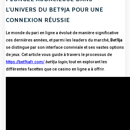
L'UNIVERS DU BET9JA POUR UNE
CONNEXION RÉUSSIE
Le monde du pari en ligne a évolué de manière significative
ces dernières années, et parmi les leaders du marché,
Bet9ja
se distingue par son interface conviviale et ses vastes options
de jeux. Cet article vous guide à travers le processus de
https://bet9jafr.com/
bet9ja login
, tout en explorant les
différentes facettes que ce casino en ligne a à offrir.