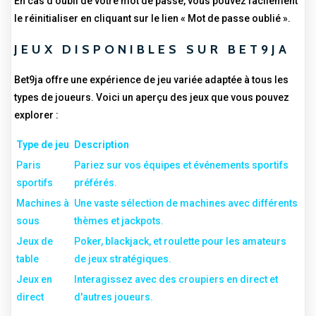
En cas d'oubli de votre mot de passe, vous pouvez facilement
le réinitialiser en cliquant sur le lien « Mot de passe oublié ».
JEUX DISPONIBLES SUR BET9JA
Bet9ja offre une expérience de jeu variée adaptée à tous les
types de joueurs. Voici un aperçu des jeux que vous pouvez
explorer :
Type de jeu
Description
Paris
Pariez sur vos équipes et événements sportifs
sportifs
préférés.
Machines à
Une vaste sélection de machines avec différents
sous
thèmes et jackpots.
Jeux de
Poker, blackjack, et roulette pour les amateurs
table
de jeux stratégiques.
Jeux en
Interagissez avec des croupiers en direct et
direct
d'autres joueurs.