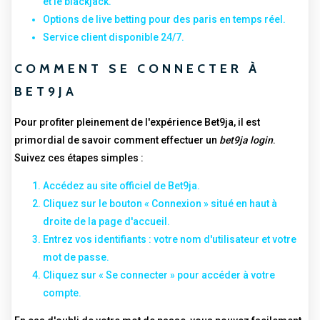
et le blackjack.
Options de live betting pour des paris en temps réel.
Service client disponible 24/7.
COMMENT SE CONNECTER À
BET9JA
Pour profiter pleinement de l'expérience Bet9ja, il est
primordial de savoir comment effectuer un
bet9ja login
.
Suivez ces étapes simples :
Accédez au site officiel de Bet9ja.
Cliquez sur le bouton « Connexion » situé en haut à
droite de la page d'accueil.
Entrez vos identifiants : votre nom d'utilisateur et votre
mot de passe.
Cliquez sur « Se connecter » pour accéder à votre
compte.