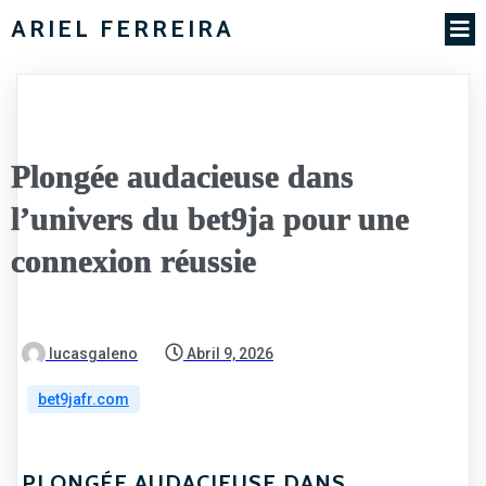
ARIEL FERREIRA
Plongée audacieuse dans
l’univers du bet9ja pour une
connexion réussie
lucasgaleno
Abril 9, 2026
bet9jafr.com
PLONGÉE AUDACIEUSE DANS