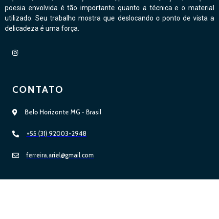
poesia envolvida é tão importante quanto a técnica e o material
utilizado. Seu trabalho mostra que deslocando o ponto de vista a
delicadeza é uma força.
CONTATO
Belo Horizonte MG - Brasil
+55 (31) 92003-2948
ferreira.ariel@gmail.com