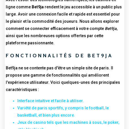
ligne comme
Bet9ja
rendent le jeu accessible à un public plus
large. Avoir une connexion facile et rapide est essentiel pour
le plaisir et la commodité des joueurs. Nous allons explorer
comment se connecter efficacement à votre compte
Bet9ja
,
ainsi que les nombreuses options offertes par cette
plateforme passionnante.
FONCTIONNALITÉS DE BET9JA
Bet9ja ne se contente pas d'être un simple site de paris. Il
propose une gamme de fonctionnalités qui améliorent
l'expérience utilisateur. Voici quelques-unes des principales
caractéristiques :
Interface intuitive et facile à utiliser.
Variété de paris sportifs, y compris le football, le
basketball, et bien plus encore.
Jeux de casino tels que les machines à sous, le poker,