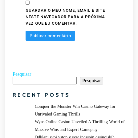
GUARDAR O MEU NOME, EMAIL E SITE
NESTE NAVEGADOR PARA A PRÓXIMA
VEZ QUE EU COMENTAR.
Pesquisar
Pesquisar
RECENT POSTS
Conquer the Monster Win Casino Gateway for
Unrivaled Gaming Thrills
Wyns Online Casino Unveiled A Thrilling World of
Massive Wins and Expert Gameplay
Odkleni svoj vstop v svet incaspin casinojskih