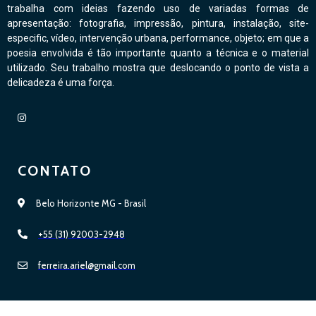
trabalha com ideias fazendo uso de variadas formas de
apresentação: fotografia, impressão, pintura, instalação, site-
especific, vídeo, intervenção urbana, performance, objeto; em que a
poesia envolvida é tão importante quanto a técnica e o material
utilizado. Seu trabalho mostra que deslocando o ponto de vista a
delicadeza é uma força.
CONTATO
Belo Horizonte MG - Brasil
+55 (31) 92003-2948
ferreira.ariel@gmail.com