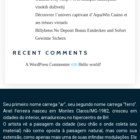
visokih doživetij
Découvrez l’univers captivant d’AquaWin Casino et
ses trésors virtuels
Billybetss No Deposit Bonus Entdecken und Sofort
Gewinne Sichern
RECENT COMMENTS
em
A WordPress Commenter
Hello world!
Seu primeiro nome carrega “ar”, seu segundo nome carrega “ferro”.
Ariel Ferreira nasceu em Montes Claros/MG-1982, cresceu em
cidades do interior, amadureceu no hipercentro de BH.
O artista vê a paisagem da cidade (seu chão e onde coleta seu
material) não como oposta à paisagem natural, mas como sua
extensão, como apenas mais uma de suas infindas modulações. Ele