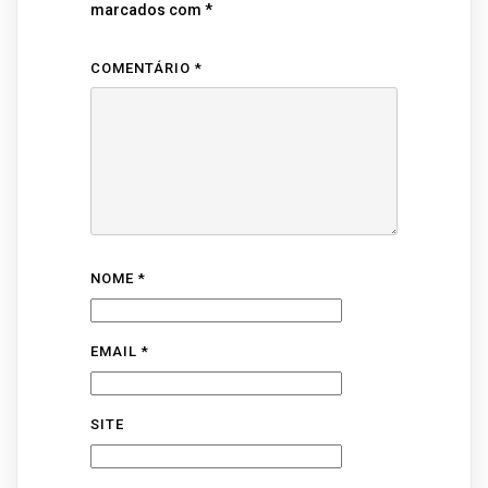
marcados com
*
COMENTÁRIO
*
NOME
*
EMAIL
*
SITE