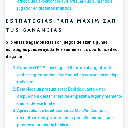
ofrece una experiencia audiovisual que sumerge al
jugador en distintos mundos.
ESTRATEGIAS PARA MAXIMIZAR
TUS GANANCIAS
Si bien las tragamonedas son juegos de azar, algunas
estrategias pueden ayudarte a aumentar tus oportunidades
de ganar:
Conoce el RTP:
Investiga el Retorno al Jugador de
cada tragamonedas; elige aquellas con un porcentaje
más alto.
Establece un presupuesto:
Decide cuánto estás
dispuesto a gastar antes de empezar a jugar y mantente
dentro de ese límite.
Aprovecha las bonificaciones:
MaxWin Casino a
menudo ofrece promociones y bonificaciones que
pueden aumentar tu bankroll.