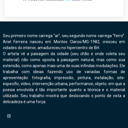
Seu primeiro nome carrega “ar”, seu segundo nome carrega “ferro”.
Ariel Ferreira nasceu em Montes Claros/MG-1982, cresceu em
cidades do interior, amadureceu no hipercentro de BH.
O artista vê a paisagem da cidade (seu chão e onde coleta seu
material) não como oposta à paisagem natural, mas como sua
extensão, como apenas mais uma de suas infindas modulações. Ele
trabalha com ideias fazendo uso de variadas formas de
apresentação: fotografia, impressão, pintura, instalação, site-
especific, vídeo, intervenção urbana, performance, objeto; em que a
poesia envolvida é tão importante quanto a técnica e o material
utilizado. Seu trabalho mostra que deslocando o ponto de vista a
delicadeza é uma força.