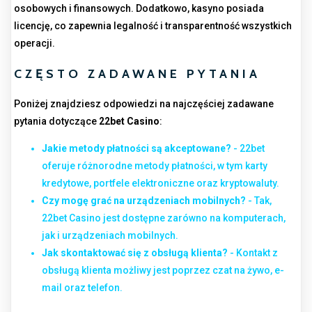
osobowych i finansowych. Dodatkowo, kasyno posiada
licencję, co zapewnia legalność i transparentność wszystkich
operacji.
CZĘSTO ZADAWANE PYTANIA
Poniżej znajdziesz odpowiedzi na najczęściej zadawane
pytania dotyczące
22bet Casino
:
Jakie metody płatności są akceptowane?
- 22bet
oferuje różnorodne metody płatności, w tym karty
kredytowe, portfele elektroniczne oraz kryptowaluty.
Czy mogę grać na urządzeniach mobilnych?
- Tak,
22bet Casino jest dostępne zarówno na komputerach,
jak i urządzeniach mobilnych.
Jak skontaktować się z obsługą klienta?
- Kontakt z
obsługą klienta możliwy jest poprzez czat na żywo, e-
mail oraz telefon.