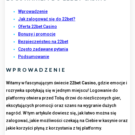
Wprowadzenie
Jak zalogować się do 22bet?
Oferta 22bet Casino
Bonusy i promocje
Bezpieczeństwo na 22bet
Często zadawane pytania
Podsumowanie
WPROWADZENIE
Witamy w fascynującym świecie
22bet Casino
, gdzie emocje i
rozrywka spotykają się w jednym miejscu! Logowanie do
platformy otwiera przed Tobą drzwi do niezliczonych gier,
ekscytujących promocji oraz szans na wygranie dużych
nagród. W tym artykule dowiesz się, jak łatwo można się
zalogować, jakie możliwości czekają na Ciebie w kasynie oraz
jakie korzyści płyną z korzystania z tej platformy.