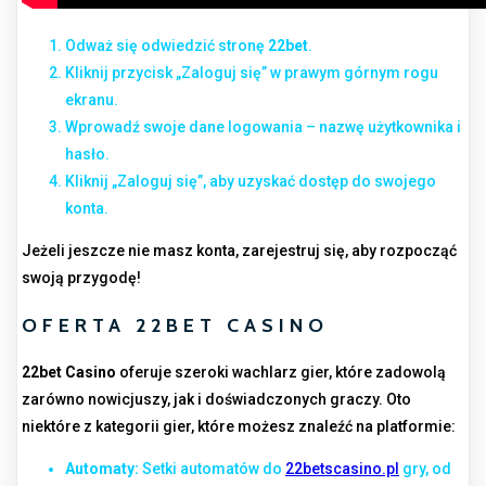
Odważ się odwiedzić stronę
22bet
.
Kliknij przycisk „Zaloguj się” w prawym górnym rogu
ekranu.
Wprowadź swoje dane logowania – nazwę użytkownika i
hasło.
Kliknij „Zaloguj się”, aby uzyskać dostęp do swojego
konta.
Jeżeli jeszcze nie masz konta, zarejestruj się, aby rozpocząć
swoją przygodę!
OFERTA 22BET CASINO
22bet Casino
oferuje szeroki wachlarz gier, które zadowolą
zarówno nowicjuszy, jak i doświadczonych graczy. Oto
niektóre z kategorii gier, które możesz znaleźć na platformie:
Automaty:
Setki automatów do
22betscasino.pl
gry, od