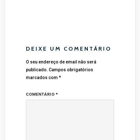
DEIXE UM COMENTÁRIO
O seu endereço de email não será
publicado.
Campos obrigatórios
marcados com
*
COMENTÁRIO
*