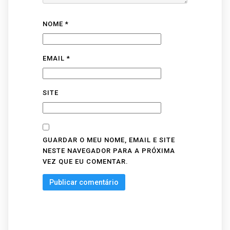
NOME
*
EMAIL
*
SITE
GUARDAR O MEU NOME, EMAIL E SITE
NESTE NAVEGADOR PARA A PRÓXIMA
VEZ QUE EU COMENTAR.