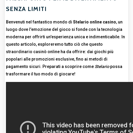
SENZA LIMITI
Benvenuti nel fantastico mondo di
Stelario online casino
, un
luogo dove l'emozione del gioco si fonde con la tecnologia
moderna per offrirti un'esperienza unica e indimenticabile. In
questo articolo, esploreremo tutto ciò che questo
straordinario casinò online ha da offrire: dai giochi più
popolari alle promozioni esclusive, fino ai metodi di
pagamento sicuri. Preparati a scoprire come
Stelario
possa
trasformare il tuo modo di giocare!