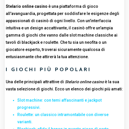
Stelario online casino
è una piattaforma di gioco
all'avanguardia, progettata per soddisfare le esigenze degli
appassionati di casinò di ogni livello. Con un'interfaccia
intuitiva e un design accattivante, il casinò offre un'ampia
gamma di giochi che vanno dalle slot machine classiche ai
tavoli di blackjack e roulette. Che tu sia un neofita o un
giocatore esperto, troverai sicuramente qualcosa di
entusiasmante che attirerà la tua attenzione.
I GIOCHI PIÙ POPOLARI
Una delle principali attrattive di
Stelario online casino
è la sua
vasta selezione di giochi. Ecco un elenco dei giochi più amati:
Slot machine: con temi affascinanti e jackpot
progressivi.
Roulette: un classico intramontabile con diverse
varianti.