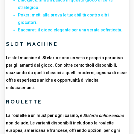
Blackjack: sfida il banco in questo gioco di carte
strategico.
Poker: metti alla prova le tue abilità contro altri
giocatori.
Baccarat: il gioco elegante per una serata sofisticata.
SLOT MACHINE
Le slot machine di
Stelario
sono un vero e proprio paradiso
per gli amanti del gioco. Con oltre cento titoli disponibili,
spaziando da quelli classici a quelli moderni, ognuna di esse
offre esperienze uniche e opportunità di vincita
entusiasmanti.
ROULETTE
La roulette è un must per ogni casinò, e
Stelario online casino
non delude. Le varianti disponibili includono la roulette
europea, americana e francese, offrendo opzioni per ogni