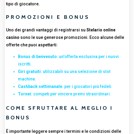
tipo di giocatore.
PROMOZIONI E BONUS
Uno dei grandi vantaggi di registrarsi su
Stelario online
casino
sono le sue generose promozioni. Ecco alcune delle
offerte che puoi aspettarti:
Bonus di benvenuto:
un'offerta esclusiva per i nuovi
iscritti.
Giri gratuiti:
utilizzabili su una selezione di slot
machine.
Cashback settimanale:
per i giocatori più fedeli.
Tornei:
competi per vincere premi straordinari.
COME SFRUTTARE AL MEGLIO I
BONUS
È importante leggere sempre i termini e le condizioni delle