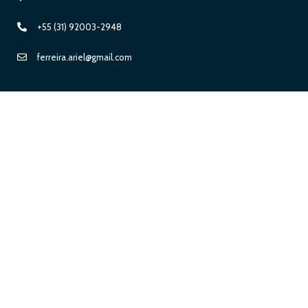
+55 (31) 92003-2948
ferreira.ariel@gmail.com