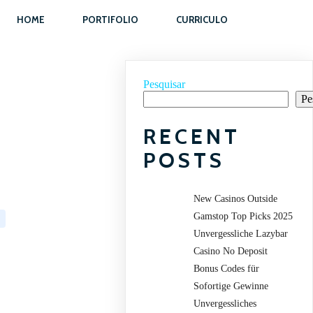
HOME
PORTIFOLIO
CURRICULO
Pesquisar
Pe
RECENT
POSTS
New Casinos Outside
Gamstop Top Picks 2025
Unvergessliche Lazybar
Casino No Deposit
Bonus Codes für
Sofortige Gewinne
Unvergessliches