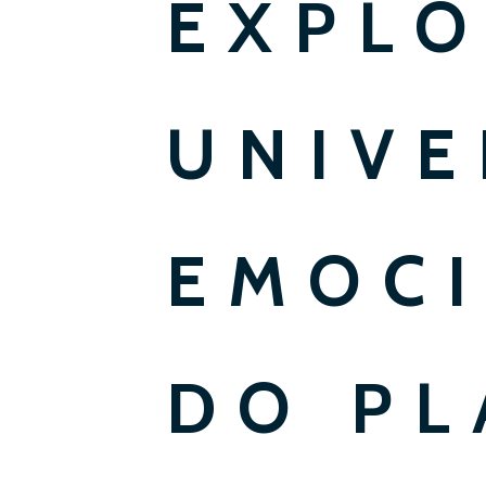
EXPLO
UNIV
EMOC
DO PL