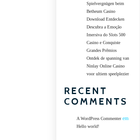
Spielvergnügen beim
Betheum Casino
Download Entdecken
Descubra a Emoção
Imersiva do Slots 500
Casino e Conquiste
Grandes Prêmios
Ontdek de spanning van
Ninlay Online Casino
voor ultiem speelplezier
RECENT
COMMENTS
em
A WordPress Commenter
Hello world!