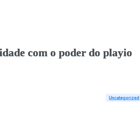
vidade com o poder do playio
Uncategorized