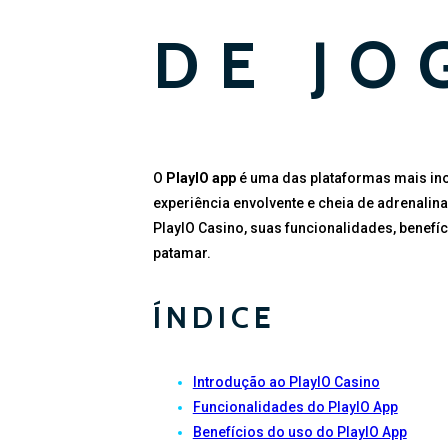
DE JO
O
PlayIO app
é uma das plataformas mais ino
experiência envolvente e cheia de adrenalina
PlayIO Casino, suas funcionalidades, benefí
patamar.
ÍNDICE
Introdução ao PlayIO Casino
Funcionalidades do PlayIO App
Benefícios do uso do PlayIO App