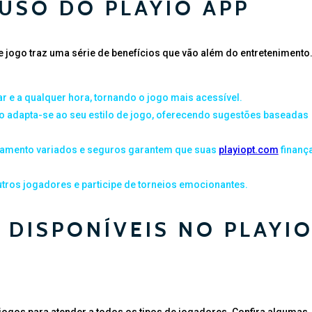
 USO DO PLAYIO APP
 jogo traz uma série de benefícios que vão além do entretenimento
 e a qualquer hora, tornando o jogo mais acessível.
vo adapta-se ao seu estilo de jogo, oferecendo sugestões baseadas
amento variados e seguros garantem que suas
playiopt.com
finanç
ros jogadores e participe de torneios emocionantes.
 DISPONÍVEIS NO PLAYI