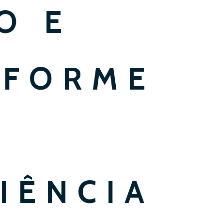
O E
SFORME
IÊNCIA