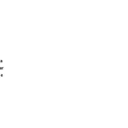
ta
ar
 e