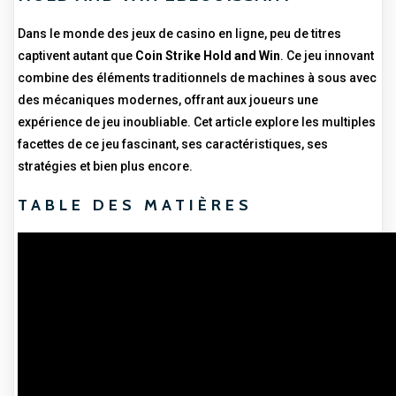
Dans le monde des jeux de casino en ligne, peu de titres
captivent autant que
Coin Strike Hold and Win
. Ce jeu innovant
combine des éléments traditionnels de machines à sous avec
des mécaniques modernes, offrant aux joueurs une
expérience de jeu inoubliable. Cet article explore les multiples
facettes de ce jeu fascinant, ses caractéristiques, ses
stratégies et bien plus encore.
TABLE DES MATIÈRES