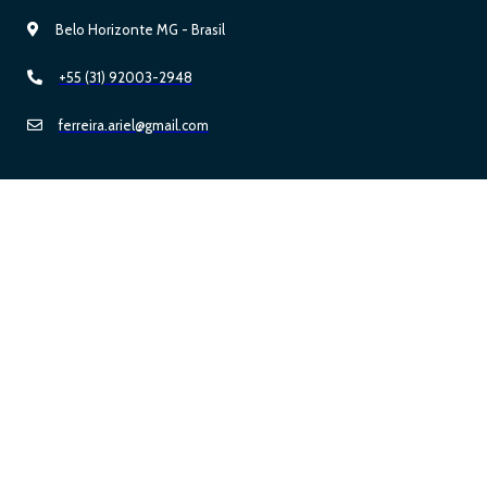
Belo Horizonte MG - Brasil
+55 (31) 92003-2948
ferreira.ariel@gmail.com