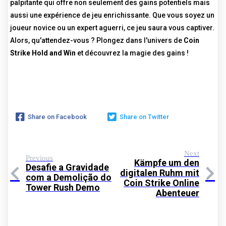
palpitante qui offre non seulement des gains potentiels mais
aussi une expérience de jeu enrichissante. Que vous soyez un
joueur novice ou un expert aguerri, ce jeu saura vous captiver.
Alors, qu'attendez-vous ? Plongez dans l'univers de
Coin
Strike Hold and Win
et découvrez la magie des gains !
Share on Facebook
Share on Twitter
Next
Previous
Kämpfe um den
Desafie a Gravidade
digitalen Ruhm mit
com a Demolição do
Coin Strike Online
Tower Rush Demo
Abenteuer