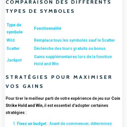
COMPARAISON DES DIFFÉRENTS
TYPES DE SYMBOLES
Type de
Fonctionnalité
symbole
Wild
Remplace tous les symboles sauf le Scatter
Scatter
Déclenche des tours gratuits ou bonus
Gains supplémentaires lors de la fonction
Jackpot
Hold and Win
STRATÉGIES POUR MAXIMISER
VOS GAINS
Pour tirer le meilleur parti de votre expérience de jeu sur
Coin
Strike Hold and Win
, il est essentiel d'adopter certaines
stratégies :
Fixez un budget :
Avant de commencer, déterminez