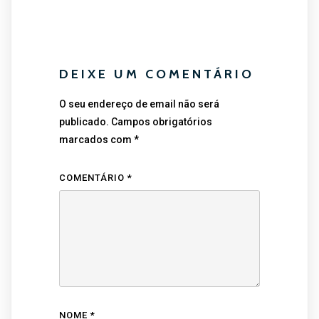
DEIXE UM COMENTÁRIO
O seu endereço de email não será
publicado.
Campos obrigatórios
marcados com
*
COMENTÁRIO
*
NOME
*