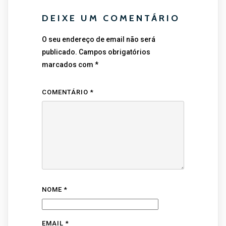
DEIXE UM COMENTÁRIO
O seu endereço de email não será
publicado.
Campos obrigatórios
marcados com
*
COMENTÁRIO
*
NOME
*
EMAIL
*