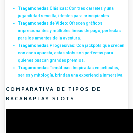
Tragamonedas Clásicas:
Con tres carretes y una
jugabilidad sencilla, ideales para principiantes.
Tragamonedas de Video:
Ofrecen gráficos
impresionantes y múltiples líneas de pago, perfectas
para los amantes de la aventura.
Tragamonedas Progresivas:
Con jackpots que crecen
con cada apuesta, estas slots son perfectas para
quienes buscan grandes premios.
Tragamonedas Temáticas:
Inspiradas en películas,
series y mitología, brindan una experiencia inmersiva.
COMPARATIVA DE TIPOS DE
BACANAPLAY SLOTS