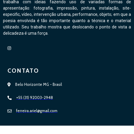
trabalha com ideias fazendo uso de variadas formas de
apresentação: fotografia, impressão, pintura, instalação, site-
especific, vídeo, intervenção urbana, performance, objeto; em que a
poesia envolvida é tão importante quanto a técnica e o material
utilizado. Seu trabalho mostra que deslocando o ponto de vista a
delicadeza é uma força.
CONTATO
Belo Horizonte MG - Brasil
+55 (31) 92003-2948
ferreira.ariel@gmail.com