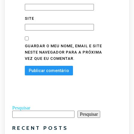
SITE
GUARDAR O MEU NOME, EMAIL E SITE
NESTE NAVEGADOR PARA A PRÓXIMA
VEZ QUE EU COMENTAR.
Pesquisar
Pesquisar
RECENT POSTS