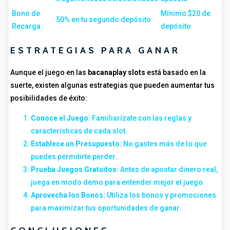
Bono de
Mínimo $20 de
50% en tu segundo depósito
Recarga
depósito
ESTRATEGIAS PARA GANAR
Aunque el juego en las
bacanaplay slots
está basado en la
suerte, existen algunas estrategias que pueden aumentar tus
posibilidades de éxito:
Conoce el Juego:
Familiarízate con las reglas y
características de cada slot.
Establece un Presupuesto:
No gastes más de lo que
puedes permitirte perder.
Prueba Juegos Gratuitos:
Antes de apostar dinero real,
juega en modo demo para entender mejor el juego.
Aprovecha los Bonos:
Utiliza los bonos y promociones
para maximizar tus oportunidades de ganar.