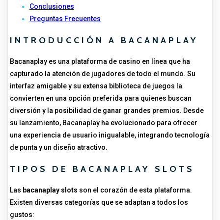
Conclusiones
Preguntas Frecuentes
INTRODUCCIÓN A BACANAPLAY
Bacanaplay es una plataforma de casino en línea que ha
capturado la atención de jugadores de todo el mundo. Su
interfaz amigable y su extensa biblioteca de juegos la
convierten en una opción preferida para quienes buscan
diversión y la posibilidad de ganar grandes premios. Desde
su lanzamiento, Bacanaplay ha evolucionado para ofrecer
una experiencia de usuario inigualable, integrando tecnología
de punta y un diseño atractivo.
TIPOS DE BACANAPLAY SLOTS
Las
bacanaplay slots
son el corazón de esta plataforma.
Existen diversas categorías que se adaptan a todos los
gustos: