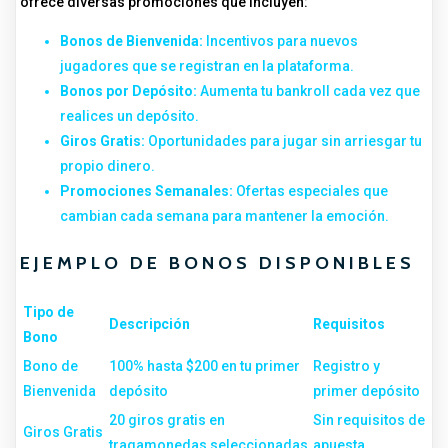
ofrece diversas promociones que incluyen:
Bonos de Bienvenida:
Incentivos para nuevos
jugadores que se registran en la plataforma.
Bonos por Depósito:
Aumenta tu bankroll cada vez que
realices un depósito.
Giros Gratis:
Oportunidades para jugar sin arriesgar tu
propio dinero.
Promociones Semanales:
Ofertas especiales que
cambian cada semana para mantener la emoción.
EJEMPLO DE BONOS DISPONIBLES
Tipo de
Descripción
Requisitos
Bono
Bono de
100% hasta $200 en tu primer
Registro y
Bienvenida
depósito
primer depósito
20 giros gratis en
Sin requisitos de
Giros Gratis
tragamonedas seleccionadas
apuesta