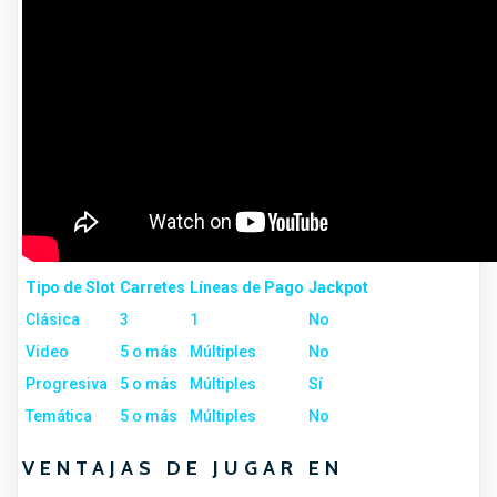
Tipo de Slot
Carretes
Líneas de Pago
Jackpot
Clásica
3
1
No
Video
5 o más
Múltiples
No
Progresiva
5 o más
Múltiples
Sí
Temática
5 o más
Múltiples
No
VENTAJAS DE JUGAR EN