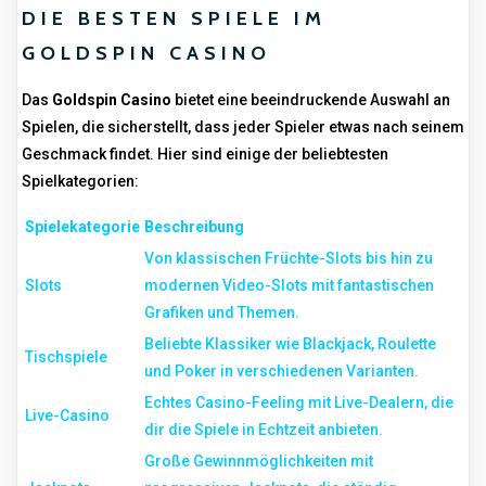
DIE BESTEN SPIELE IM
GOLDSPIN CASINO
Das
Goldspin Casino
bietet eine beeindruckende Auswahl an
Spielen, die sicherstellt, dass jeder Spieler etwas nach seinem
Geschmack findet. Hier sind einige der beliebtesten
Spielkategorien:
Spielekategorie
Beschreibung
Von klassischen Früchte-Slots bis hin zu
Slots
modernen Video-Slots mit fantastischen
Grafiken und Themen.
Beliebte Klassiker wie Blackjack, Roulette
Tischspiele
und Poker in verschiedenen Varianten.
Echtes Casino-Feeling mit Live-Dealern, die
Live-Casino
dir die Spiele in Echtzeit anbieten.
Große Gewinnmöglichkeiten mit