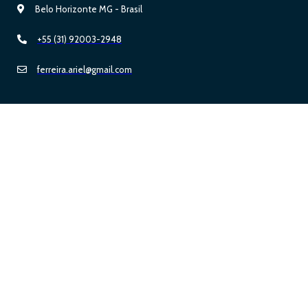
Belo Horizonte MG - Brasil
+55 (31) 92003-2948
ferreira.ariel@gmail.com