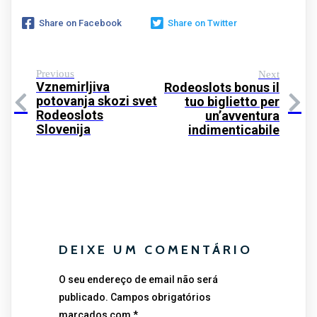
Share on Facebook
Share on Twitter
Previous
Next
Vznemirljiva
Rodeoslots bonus il
potovanja skozi svet
tuo biglietto per
Rodeoslots
un’avventura
Slovenija
indimenticabile
DEIXE UM COMENTÁRIO
O seu endereço de email não será
publicado.
Campos obrigatórios
marcados com
*