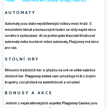
Poker
Texas Hold'em, Omaha
Turnaje, cash hry
AUTOMATY
Automaty jsou stále nejoblíbenější volbou mezi hráči. S
množstvím témat a bonusových funkcí se vždy najde něco
nového k vyzkoušení. Ať už preferujete klasické tříválcové
automaty nebo moderní video automaty, Playjonny má něco
pro vás.
STOLNÍ HRY
Milovníci tradičních her si přijdou na své ve velké nabídce
stolních her.
Playjonny online
vám umožňuje hrát s živými
krupiéry, což přidává na autentičnosti a vzrušení.
BONUSY A AKCE
Jedním z nejatraktivnějších aspektů
Playjonny Casino
jsou