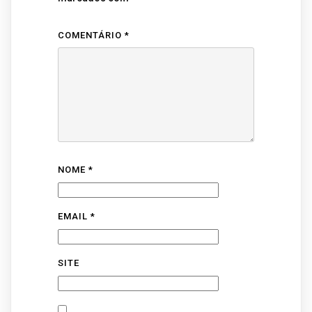
COMENTÁRIO
*
NOME
*
EMAIL
*
SITE