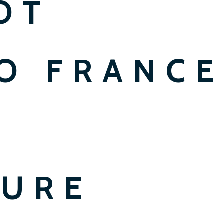
OT
O FRANCE
TURE