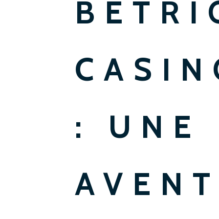
BETRI
CASIN
: UNE
AVEN