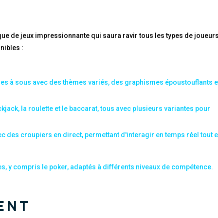
que de jeux impressionnante qui saura ravir tous les types de joueurs
nibles :
nes à sous avec des thèmes variés, des graphismes époustouflants e
ack, la roulette et le baccarat, tous avec plusieurs variantes pour
des croupiers en direct, permettant d'interagir en temps réel tout 
es, y compris le poker, adaptés à différents niveaux de compétence.
ENT