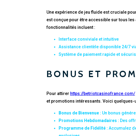
Une expérience de jeu fluide est cruciale pour
est conçue pour être accessible sur tous les 
fonctionnalités incluent :
Interface conviviale et intuitive
Assistance clientèle disponible 24/7 via
Système de paiement rapide et sécurisé
BONUS ET PRO
Pour attirer
https://betriotcasinofrance.com/
et promotions intéressants. Voici quelques-u
Bonus de Bienvenue :
Un bonus généreux
Promotions Hebdomadaires :
Des offr
Programme de Fidélité :
Accumulez de
exclusives.