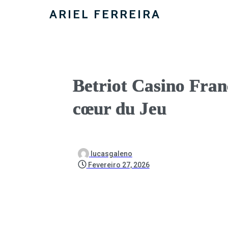
ARIEL FERREIRA
Betriot Casino Fran
cœur du Jeu
lucasgaleno
Fevereiro 27, 2026