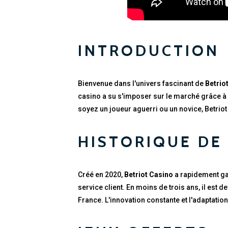
INTRODUCTION
Bienvenue dans l'univers fascinant de
Betrio
casino a su s'imposer sur le marché grâce à u
soyez un joueur aguerri ou un novice, Betri
HISTORIQUE DE
Créé en 2020,
Betriot Casino
a rapidement gag
service client. En moins de trois ans, il est 
France. L'innovation constante et l'adaptatio