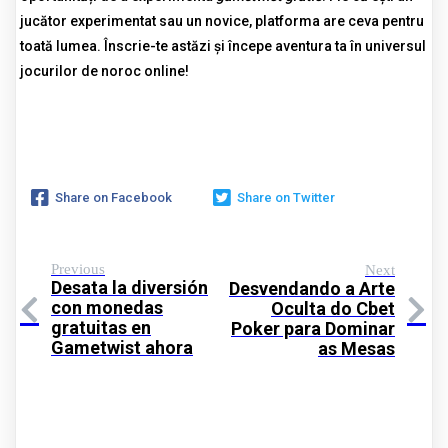
jucător experimentat sau un novice, platforma are ceva pentru
toată lumea. Înscrie-te astăzi și începe aventura ta în universul
jocurilor de noroc online!
Share on Facebook
Share on Twitter
Previous
Next
Desata la diversión
Desvendando a Arte
con monedas
Oculta do Cbet
gratuitas en
Poker para Dominar
Gametwist ahora
as Mesas