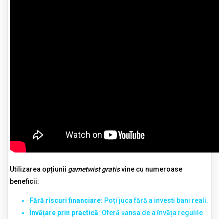
Utilizarea opțiunii
gametwist gratis
vine cu numeroase
beneficii:
Fără riscuri financiare
: Poți juca fără a investi bani reali.
Învățare prin practică
: Oferă șansa de a învăța regulile