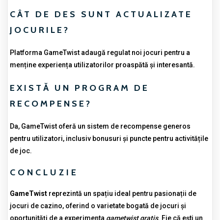
CÂT DE DES SUNT ACTUALIZATE
JOCURILE?
Platforma GameTwist adaugă regulat noi jocuri pentru a
menține experiența utilizatorilor proaspătă și interesantă.
EXISTĂ UN PROGRAM DE
RECOMPENSE?
Da, GameTwist oferă un sistem de recompense generos
pentru utilizatori, inclusiv bonusuri și puncte pentru activitățile
de joc.
CONCLUZIE
GameTwist
reprezintă un spațiu ideal pentru pasionații de
jocuri de cazino, oferind o varietate bogată de jocuri și
oportunități de a experimenta
gametwist gratis
. Fie că ești un