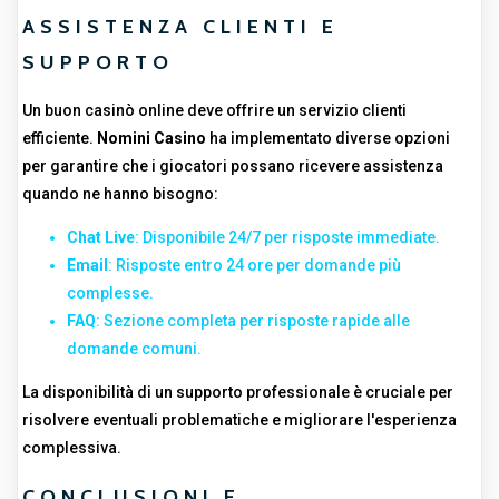
ASSISTENZA CLIENTI E
SUPPORTO
Un buon casinò online deve offrire un servizio clienti
efficiente.
Nomini Casino
ha implementato diverse opzioni
per garantire che i giocatori possano ricevere assistenza
quando ne hanno bisogno:
Chat Live
: Disponibile 24/7 per risposte immediate.
Email
: Risposte entro 24 ore per domande più
complesse.
FAQ
: Sezione completa per risposte rapide alle
domande comuni.
La disponibilità di un supporto professionale è cruciale per
risolvere eventuali problematiche e migliorare l'esperienza
complessiva.
CONCLUSIONI E