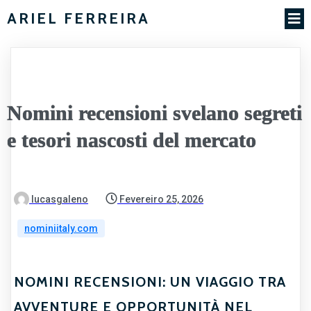
ARIEL FERREIRA
Nomini recensioni svelano segreti
e tesori nascosti del mercato
lucasgaleno
Fevereiro 25, 2026
nominiitaly.com
NOMINI RECENSIONI: UN VIAGGIO TRA
AVVENTURE E OPPORTUNITÀ NEL