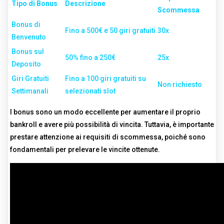
Tipo di Bonus
Descrizione
Scommessa
Bonus di
Fino a 500€ e 50 giri gratuiti
30x
Benvenuto
Bonus sul
50% fino a 250€
25x
Deposito
Giri Gratuiti
Fino a 100 giri gratuiti su
Non richiesto
Settimanali
selezionati slot
I bonus sono un modo eccellente per aumentare il proprio
bankroll e avere più possibilità di vincita. Tuttavia, è importante
prestare attenzione ai requisiti di scommessa, poiché sono
fondamentali per prelevare le vincite ottenute.