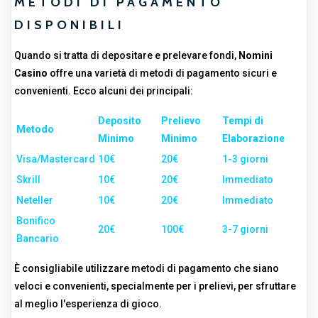
METODI DI PAGAMENTO
DISPONIBILI
Quando si tratta di depositare e prelevare fondi,
Nomini
Casino
offre una varietà di metodi di pagamento sicuri e
convenienti. Ecco alcuni dei principali:
Deposito
Prelievo
Tempi di
Metodo
Minimo
Minimo
Elaborazione
Visa/Mastercard
10€
20€
1-3 giorni
Skrill
10€
20€
Immediato
Neteller
10€
20€
Immediato
Bonifico
20€
100€
3-7 giorni
Bancario
È consigliabile utilizzare metodi di pagamento che siano
veloci e convenienti, specialmente per i prelievi, per sfruttare
al meglio l'esperienza di gioco.