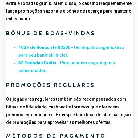
extra e rodadas grátis. Além disso, o cassino frequentemente
lança promoções sazonais e bônus de recarga para manter o
entusiasmo.
BÔNUS DE BOAS-VINDAS
100% de Bônus até R$500
- Um impulso significativo
para seu bankroll inicial.
50 Rodadas Grátis
- Para usar em caça-níqueis
selecionados.
PROMOÇÕES REGULARES
Os jogadores regulares também são recompensados com
bônus de fidelidade, cashback e torneios que oferecem
prêmios emocionantes. É sempre bom ficar de olho na seção
de promoções para aproveitar as melhores ofertas.
MÉTODOS DE PAGAMENTO