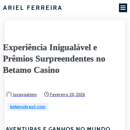
ARIEL FERREIRA
Experiência Inigualável e
Prêmios Surpreendentes no
Betamo Casino
lucasgaleno
Fevereiro 20, 2026
betamobrasil.com
AVENTURAS E GANHOS NO MUNDO