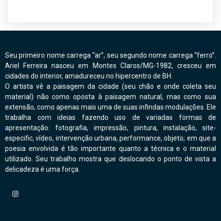
Seu primeiro nome carrega “ar”, seu segundo nome carrega “ferro”.
Ariel Ferreira nasceu em Montes Claros/MG-1982, cresceu em
cidades do interior, amadureceu no hipercentro de BH.
O artista vê a paisagem da cidade (seu chão e onde coleta seu
material) não como oposta à paisagem natural, mas como sua
extensão, como apenas mais uma de suas infindas modulações. Ele
trabalha com ideias fazendo uso de variadas formas de
apresentação: fotografia, impressão, pintura, instalação, site-
especific, vídeo, intervenção urbana, performance, objeto; em que a
poesia envolvida é tão importante quanto a técnica e o material
utilizado. Seu trabalho mostra que deslocando o ponto de vista a
delicadeza é uma força.