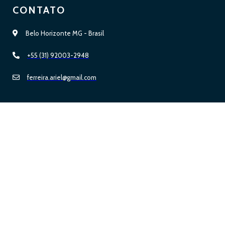
CONTATO
Belo Horizonte MG - Brasil
+55 (31) 92003-2948
ferreira.ariel@gmail.com