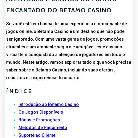
ENCANTADO DO BETAMO CASINO
Se você está em busca de uma experiência emocionante de
jogos online, o
Betamo Casino
é um destino que não pode
ser ignorado. Com uma vasta gama de jogos, promoções
atraentes e um ambiente seguro e amigável, este cassino
virtual tem conquistado a atenção de jogadores em todo o
mundo. Neste artigo, vamos explorar tudo o que você precisa
saber sobre o Betamo Casino, incluindo suas ofertas,
recursos e a experiência do usuário.
ÍNDICE
Introdução ao Betamo Casino
Os Jogos Disponíveis
Bônus e Promoções
Métodos de Pagamento
Suporte ao Cliente