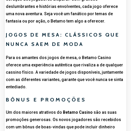
deslumbrantes e histórias envolventes, cada jogo oferece
uma nova aventura. Seja você um fanático por temas de
fantasia ou por ação, o Betamo tem algo a oferecer.
JOGOS DE MESA: CLÁSSICOS QUE
NUNCA SAEM DE MODA
Para os amantes dos jogos de mesa, o Betamo Casino
oferece uma experiência autêntica que rivaliza a de qualquer
cassino físico. A variedade de jogos disponíveis, juntamente
com as diferentes variantes, garante que você nunca se sinta
entediado.
BÔNUS E PROMOÇÕES
Um dos maiores atrativos do
Betamo Casino
são as suas
promoções generosas. Os novos jogadores são recebidos
com um bônus de boas-vindas que pode incluir dinheiro