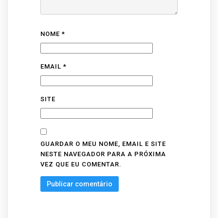
NOME
*
EMAIL
*
SITE
GUARDAR O MEU NOME, EMAIL E SITE
NESTE NAVEGADOR PARA A PRÓXIMA
VEZ QUE EU COMENTAR.