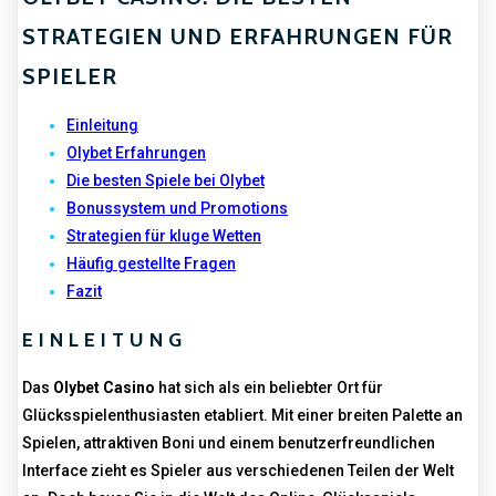
STRATEGIEN UND ERFAHRUNGEN FÜR
SPIELER
Einleitung
Olybet Erfahrungen
Die besten Spiele bei Olybet
Bonussystem und Promotions
Strategien für kluge Wetten
Häufig gestellte Fragen
Fazit
EINLEITUNG
Das
Olybet Casino
hat sich als ein beliebter Ort für
Glücksspielenthusiasten etabliert. Mit einer breiten Palette an
Spielen, attraktiven Boni und einem benutzerfreundlichen
Interface zieht es Spieler aus verschiedenen Teilen der Welt