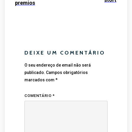
premios
DEIXE UM COMENTÁRIO
O seu endereço de email não será
publicado.
Campos obrigatórios
marcados com
*
COMENTÁRIO
*