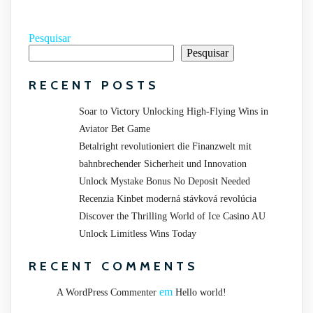
Pesquisar
Pesquisar
RECENT POSTS
Soar to Victory Unlocking High-Flying Wins in
Aviator Bet Game
Betalright revolutioniert die Finanzwelt mit
bahnbrechender Sicherheit und Innovation
Unlock Mystake Bonus No Deposit Needed
Recenzia Kinbet moderná stávková revolúcia
Discover the Thrilling World of Ice Casino AU
Unlock Limitless Wins Today
RECENT COMMENTS
em
A WordPress Commenter
Hello world!