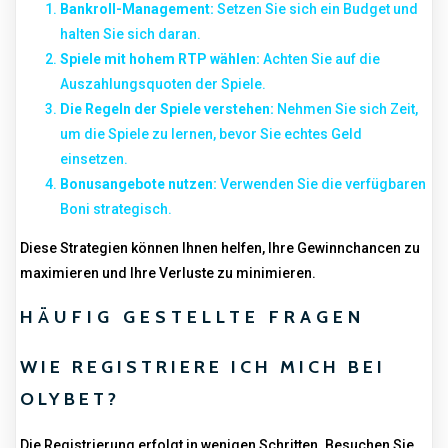
Bankroll-Management:
Setzen Sie sich ein Budget und
halten Sie sich daran.
Spiele mit hohem RTP wählen:
Achten Sie auf die
Auszahlungsquoten der Spiele.
Die Regeln der Spiele verstehen:
Nehmen Sie sich Zeit,
um die Spiele zu lernen, bevor Sie echtes Geld
einsetzen.
Bonusangebote nutzen:
Verwenden Sie die verfügbaren
Boni strategisch.
Diese Strategien können Ihnen helfen, Ihre Gewinnchancen zu
maximieren und Ihre Verluste zu minimieren.
HÄUFIG GESTELLTE FRAGEN
WIE REGISTRIERE ICH MICH BEI
OLYBET?
Die Registrierung erfolgt in wenigen Schritten. Besuchen Sie