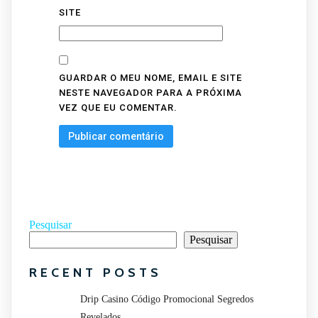
SITE
GUARDAR O MEU NOME, EMAIL E SITE
NESTE NAVEGADOR PARA A PRÓXIMA
VEZ QUE EU COMENTAR.
Pesquisar
Pesquisar
RECENT POSTS
Drip Casino Código Promocional Segredos
Revelados