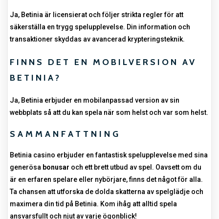
Ja, Betinia är licensierat och följer strikta regler för att
säkerställa en trygg spelupplevelse. Din information och
transaktioner skyddas av avancerad krypteringsteknik.
FINNS DET EN MOBILVERSION AV
BETINIA?
Ja, Betinia erbjuder en mobilanpassad version av sin
webbplats så att du kan spela när som helst och var som helst.
SAMMANFATTNING
Betinia casino erbjuder en fantastisk spelupplevelse med sina
generösa
bonusar
och ett brett utbud av spel. Oavsett om du
är en erfaren spelare eller nybörjare, finns det något för alla.
Ta chansen att utforska de dolda skatterna av spelglädje och
maximera din tid på Betinia. Kom ihåg att alltid spela
ansvarsfullt och njut av varje ögonblick!