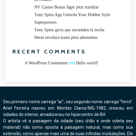
NV Casino Bonus Jäger jetzt startklar
Tony Spins App Unlocks Your Hidden Style
Superpowers
Tony Spins giros que encienden la noche
Herní revoluce kasin plná adrenalinu
RECENT COMMENTS
em
A WordPress Commenter
Hello world!
Seu primeiro nome carrega “ar”, seu segundo nome carrega “ferro”.
Ariel Ferreira nasceu em Montes Claros/MG-1982, cresceu em
cidades do interior, amadureceu no hipercentro de BH.
O artista vê a paisagem da cidade (seu chão e onde coleta seu
material) não como oposta à paisagem natural, mas como sua
extensão, como apenas mais uma de suas infindas modulações. Ele